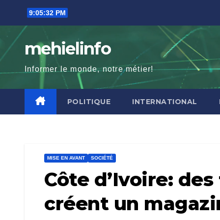
Skip
9:05:33 PM
to
content
mehielinfo
Informer le monde, notre métier!
POLITIQUE
INTERNATIONAL
MISE EN AVANT
SOCIÉTÉ
Côte d’Ivoire: de
créent un magazi