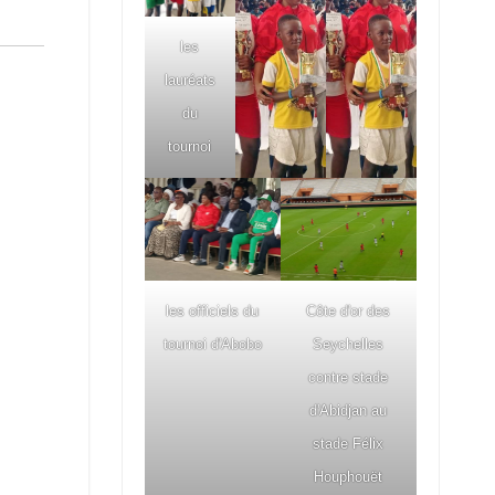
les
lauréats
du
tournoi
les officiels du
Côte d'or des
tournoi d'Abobo
Seychelles
contre stade
d'Abidjan au
stade Félix
Houphouët