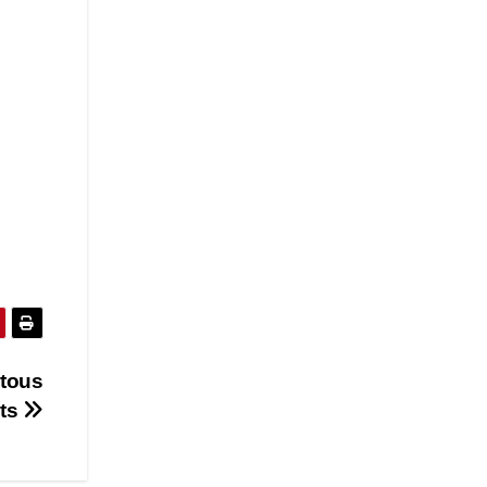
 tous
ats