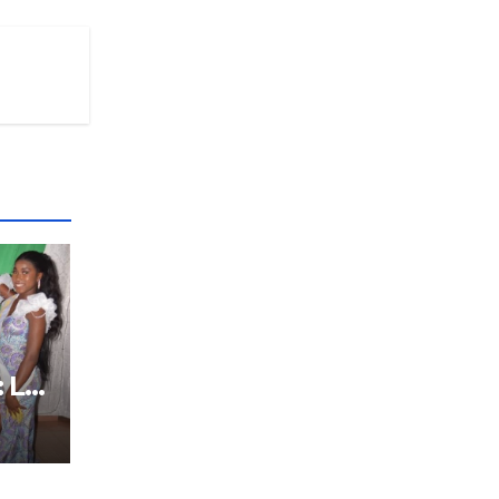
: Le
tôt