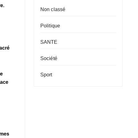
e.
Non classé
Politique
SANTE
sacré
Société
de
Sport
lace
emmes