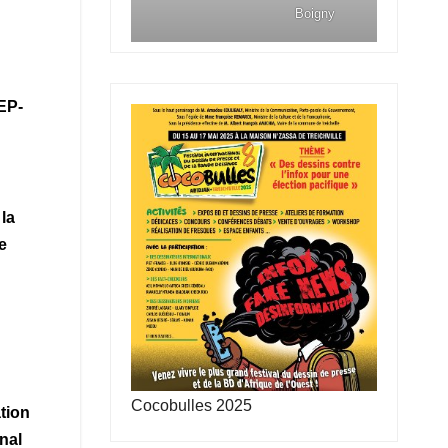
Boigny
EP-
la
e
Cocobulles 2025
ation
nal