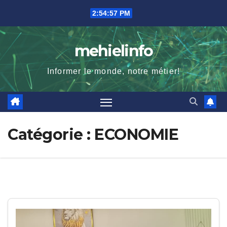
Skip
2:54:58 PM
to
content
mehielinfo
Informer le monde, notre métier!
Catégorie :
ECONOMIE