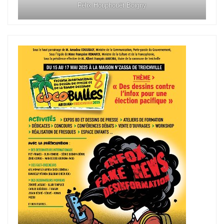
Félix Houphouët Boigny