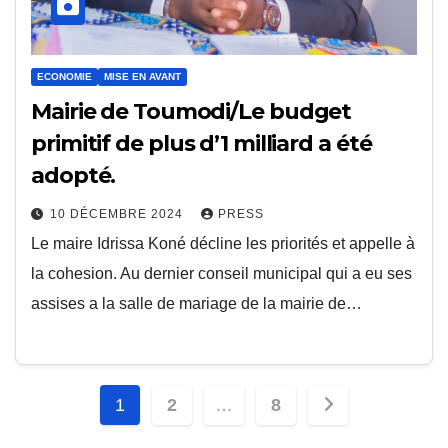
ECONOMIE
MISE EN AVANT
Mairie de Toumodi/Le budget
primitif de plus d’1 milliard a été
adopté.
10 DÉCEMBRE 2024
PRESS
Le maire Idrissa Koné décline les priorités et appelle à
la cohesion. Au dernier conseil municipal qui a eu ses
assises a la salle de mariage de la mairie de…
Pagination
1
2
…
8
des