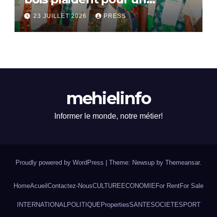
dialogue national
23 JUILLET 2026
PRESS
mehielinfo
Informer le monde, notre métier!
Proudly powered by WordPress
|
Theme: Newsup by
Themeansar
.
Home
Acueil
Contactez-Nous
CULTURE
ECONOMIE
For Rent
For Sale
INTERNATIONAL
POLITIQUE
Properties
SANTE
SOCIETE
SPORT