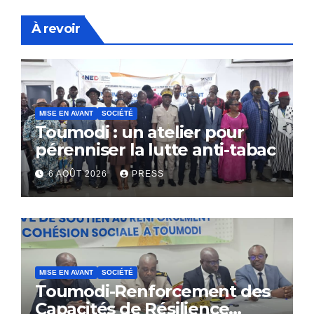
À revoir
MISE EN AVANT
SOCIÉTÉ
Toumodi : un atelier pour
pérenniser la lutte anti-tabac
6 AOÛT 2026
PRESS
MISE EN AVANT
SOCIÉTÉ
Toumodi-Renforcement des
Capacités de Résilience