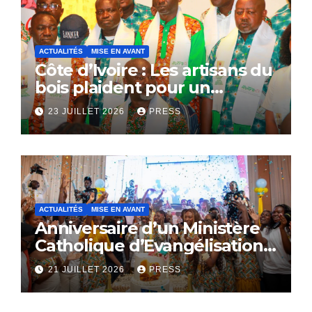
ACTUALITÉS
MISE EN AVANT
Côte d’Ivoire : Les artisans du
bois plaident pour un
dialogue national
23 JUILLET 2026
PRESS
ACTUALITÉS
MISE EN AVANT
Anniversaire d’un Ministère
Catholique d’Evangélisation:
Le SACERDOCE ROYAL
21 JUILLET 2026
PRESS
célèbre ses 16 ans
d’existence