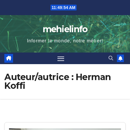
Skip
11:49:56 AM
to
content
mehielinfo
Informer le monde, notre métier!
Auteur/autrice :
Herman
Koffi