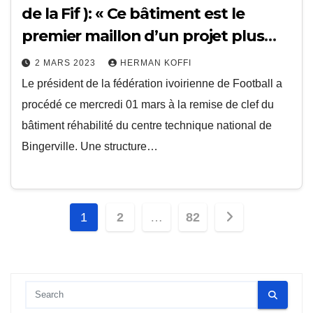
de la Fif ): « Ce bâtiment est le
premier maillon d’un projet plus
important »
2 MARS 2023
HERMAN KOFFI
Le président de la fédération ivoirienne de Football a
procédé ce mercredi 01 mars à la remise de clef du
bâtiment réhabilité du centre technique national de
Bingerville. Une structure…
Pagination
1
2
…
82
des
publications