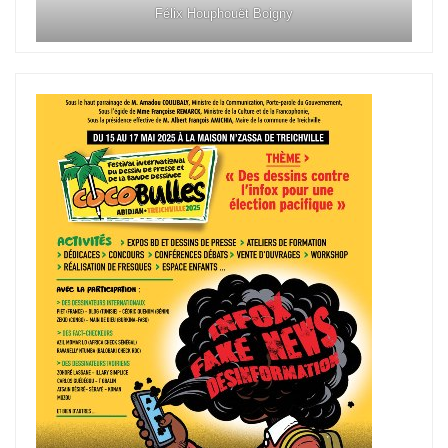
Félix Houphouët Boigny