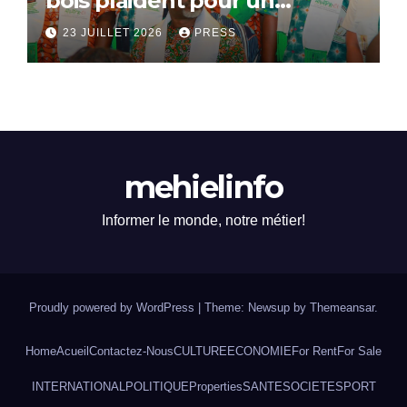
bois plaident pour un
dialogue national
23 JUILLET 2026
PRESS
mehielinfo
Informer le monde, notre métier!
Proudly powered by WordPress
|
Theme: Newsup by
Themeansar
.
Home
Acueil
Contactez-Nous
CULTURE
ECONOMIE
For Rent
For Sale
INTERNATIONAL
POLITIQUE
Properties
SANTE
SOCIETE
SPORT