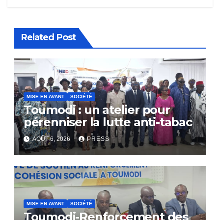
Related Post
MISE EN AVANT
SOCIÉTÉ
Toumodi : un atelier pour
pérenniser la lutte anti-tabac
AOÛT 6, 2026
PRESS
MISE EN AVANT
SOCIÉTÉ
Toumodi-Renforcement des