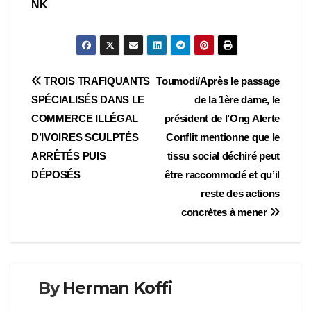
NK
Navigation
TROIS TRAFIQUANTS
Toumodi/Après le passage
SPÉCIALISÉS DANS LE
de la 1ère dame, le
de
COMMERCE ILLÉGAL
président de l’Ong Alerte
l’article
D’IVOIRES SCULPTÉS
Conflit mentionne que le
ARRÊTÉS PUIS
tissu social déchiré peut
DÉPOSÉS
être raccommodé et qu’il
reste des actions
concrètes à mener
By
Herman Koffi