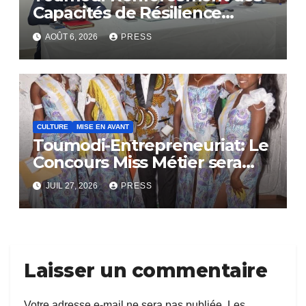
Capacités de Résilience
Communautaire
AOÛT 6, 2026
PRESS
CULTURE
MISE EN AVANT
Toumodi-Entrepreneuriat: Le
Concours Miss Métier sera
bientôt lance.
JUIL 27, 2026
PRESS
Laisser un commentaire
Votre adresse e-mail ne sera pas publiée.
Les