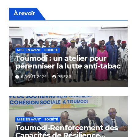
À revoir
MISE EN AVANT
SOCIÉTÉ
Toumodi : un atelier pour
pérenniser la lutte anti-tabac
6 AOÛT 2026
PRESS
MISE EN AVANT
SOCIÉTÉ
Toumodi-Renforcement des
Capacités de Résilience