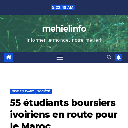
Skip
5:22:51 AM
to
content
mehielinfo
Informer le monde, notre métier!
MISE EN AVANT
SOCIÉTÉ
55 étudiants boursiers
ivoiriens en route pour
le Maroc