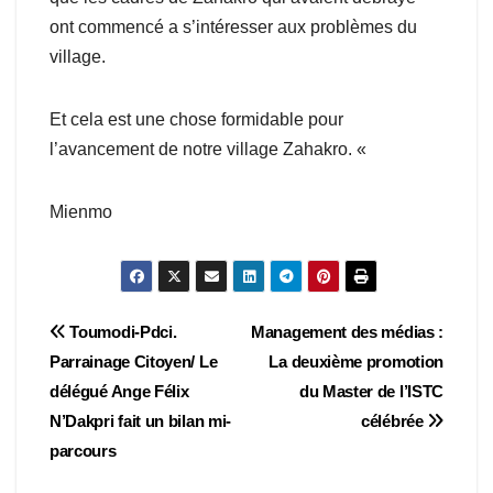
ont commencé a s’intéresser aux problèmes du
village.
Et cela est une chose formidable pour
l’avancement de notre village Zahakro. «
Mienmo
Navigation
Toumodi-Pdci.
Management des médias :
Parrainage Citoyen/ Le
La deuxième promotion
de
délégué Ange Félix
du Master de l’ISTC
l’article
N’Dakpri fait un bilan mi-
célébrée
parcours