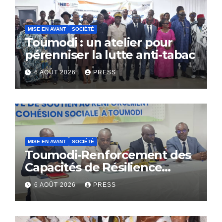
MISE EN AVANT
SOCIÉTÉ
Toumodi : un atelier pour
pérenniser la lutte anti-tabac
6 AOÛT 2026
PRESS
MISE EN AVANT
SOCIÉTÉ
Toumodi-Renforcement des
Capacités de Résilience
Communautaire
6 AOÛT 2026
PRESS