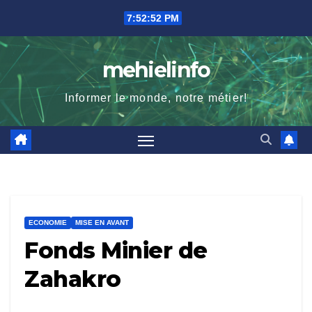
Skip
7:52:54 PM
to
content
mehielinfo
Informer le monde, notre métier!
ECONOMIE
MISE EN AVANT
Fonds Minier de
Zahakro