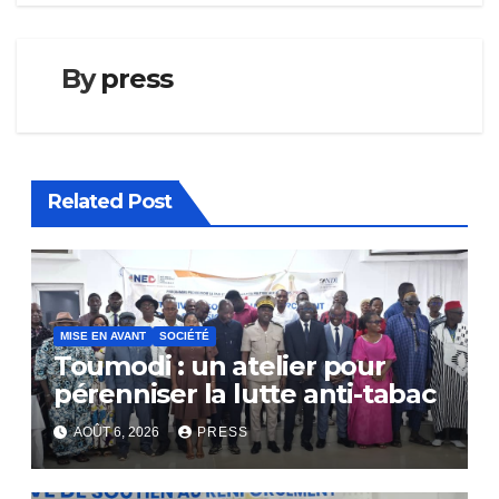
By
press
Related Post
MISE EN AVANT
SOCIÉTÉ
Toumodi : un atelier pour
pérenniser la lutte anti-tabac
AOÛT 6, 2026
PRESS