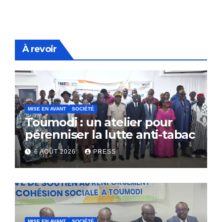
À revoir
MISE EN AVANT
SOCIÉTÉ
Toumodi : un atelier pour
pérenniser la lutte anti-tabac
6 AOÛT 2026
PRESS
MISE EN AVANT
SOCIÉTÉ