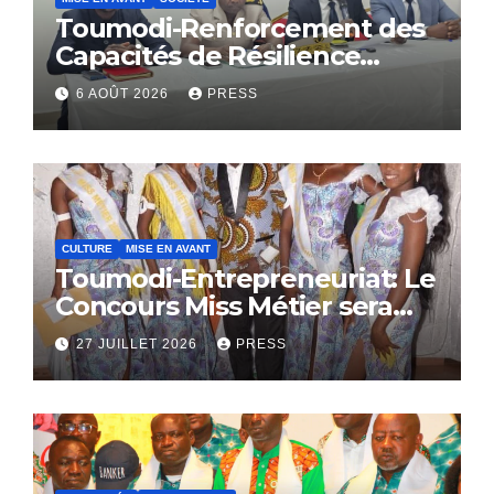
Toumodi-Renforcement des
Capacités de Résilience
Communautaire
6 AOÛT 2026
PRESS
CULTURE
MISE EN AVANT
Toumodi-Entrepreneuriat: Le
Concours Miss Métier sera
bientôt lance.
27 JUILLET 2026
PRESS