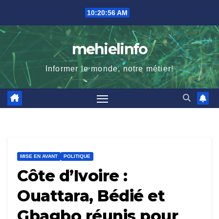
Skip
10:20:57 AM
to
content
mehielinfo
Informer le monde, notre métier!
MISE EN AVANT
POLITIQUE
Côte d’Ivoire :
Ouattara, Bédié et
Gbagbo réunis pour