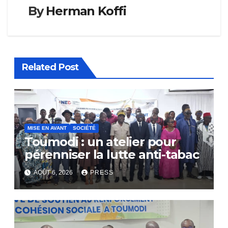
By
Herman Koffi
Related Post
MISE EN AVANT
SOCIÉTÉ
Toumodi : un atelier pour
pérenniser la lutte anti-tabac
AOÛT 6, 2026
PRESS