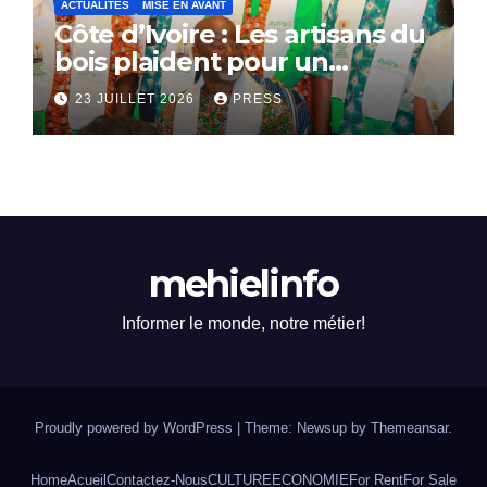
ACTUALITÉS
MISE EN AVANT
Côte d’Ivoire : Les artisans du
bois plaident pour un
dialogue national
23 JUILLET 2026
PRESS
mehielinfo
Informer le monde, notre métier!
Proudly powered by WordPress
|
Theme: Newsup by
Themeansar
.
Home
Acueil
Contactez-Nous
CULTURE
ECONOMIE
For Rent
For Sale