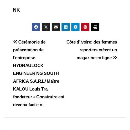
NK
Navigation
Cérémonie de
Côte d’Ivoire: des femmes
présentation de
reporters créent un
de
l’entreprise
magazine en ligne
l’article
HYDRAULOCK
ENGINEERING SOUTH
AFRICA S.A.R.L/ Maître
KALOU Louis Tra,
fondateur « Construire est
devenu facile »