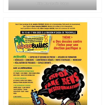
Félix Houphouët Boigny