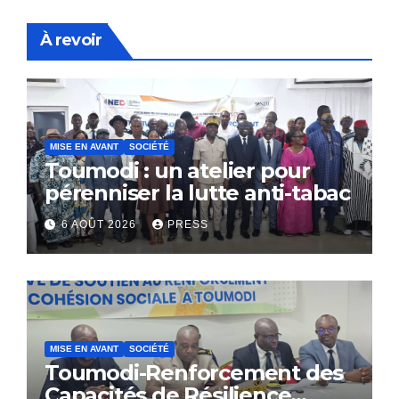
À revoir
MISE EN AVANT
SOCIÉTÉ
Toumodi : un atelier pour
pérenniser la lutte anti-tabac
6 AOÛT 2026
PRESS
MISE EN AVANT
SOCIÉTÉ
Toumodi-Renforcement des
Capacités de Résilience