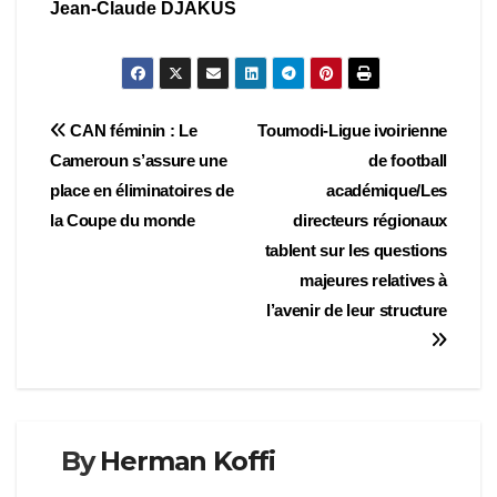
Jean-Claude DJAKUS
Navigation
CAN féminin : Le
Toumodi-Ligue ivoirienne
Cameroun s’assure une
de football
de
place en éliminatoires de
académique/Les
l’article
la Coupe du monde
directeurs régionaux
tablent sur les questions
majeures relatives à
l’avenir de leur structure
By
Herman Koffi