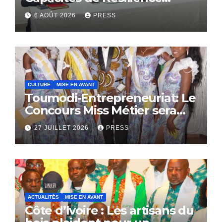
Communautaire
6 AOÛT 2026
PRESS
CULTURE
MISE EN AVANT
Toumodi-Entrepreneuriat: Le
Concours Miss Métier sera
bientôt lance.
27 JUILLET 2026
PRESS
ACTUALITÉS
MISE EN AVANT
Côte d’Ivoire : Les artisans du