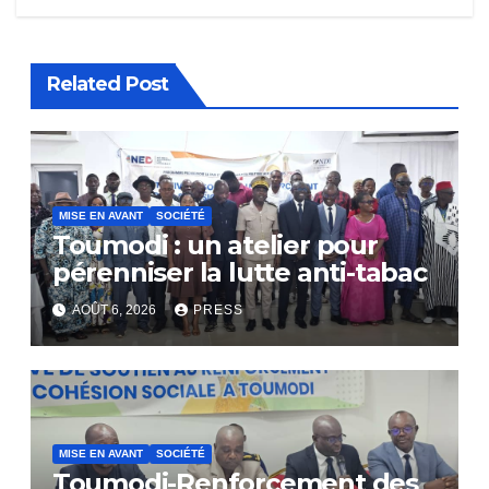
Related Post
MISE EN AVANT
SOCIÉTÉ
Toumodi : un atelier pour
pérenniser la lutte anti-tabac
AOÛT 6, 2026
PRESS
MISE EN AVANT
SOCIÉTÉ
Toumodi-Renforcement des