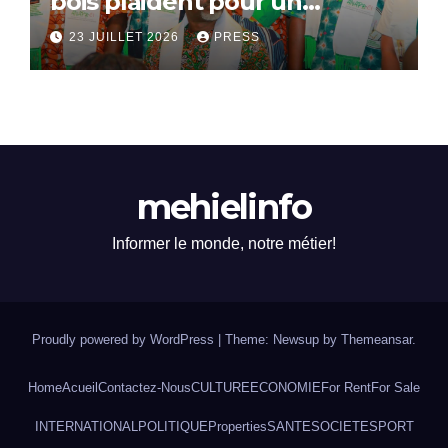
bois plaident pour un
dialogue national
23 JUILLET 2026
PRESS
mehielinfo
Informer le monde, notre métier!
Proudly powered by WordPress
|
Theme: Newsup by
Themeansar
.
Home
Acueil
Contactez-Nous
CULTURE
ECONOMIE
For Rent
For Sale
INTERNATIONAL
POLITIQUE
Properties
SANTE
SOCIETE
SPORT