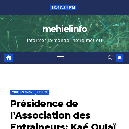
Skip
12:47:26 PM
to
content
mehielinfo
Informer le monde, notre métier!
MISE EN AVANT
SPORT
Présidence de
l’Association des
Entraineurs: Kaé Oulaï