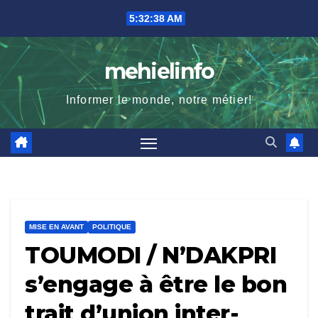
Skip
5:32:40 AM
to
content
mehielinfo
Informer le monde, notre métier!
MISE EN AVANT
POLITIQUE
TOUMODI / N’DAKPRI
s’engage à être le bon
trait d’union inter-