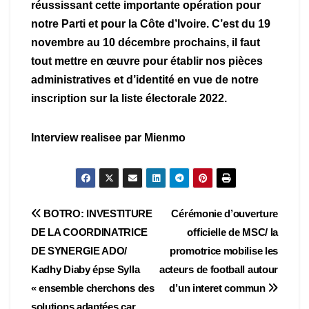
réussissant cette importante opération pour
notre Parti et pour la Côte d’Ivoire. C’est du 19
novembre au 10 décembre prochains, il faut
tout mettre en œuvre pour établir nos pièces
administratives et d’identité en vue de notre
inscription sur la liste électorale 2022.
Interview realisee par Mienmo
Navigation
BOTRO: INVESTITURE
Cérémonie d’ouverture
DE LA COORDINATRICE
officielle de MSC/ la
de
DE SYNERGIE ADO/
promotrice mobilise les
l’article
Kadhy Diaby épse Sylla
acteurs de football autour
« ensemble cherchons des
d’un interet commun
solutions adaptées car