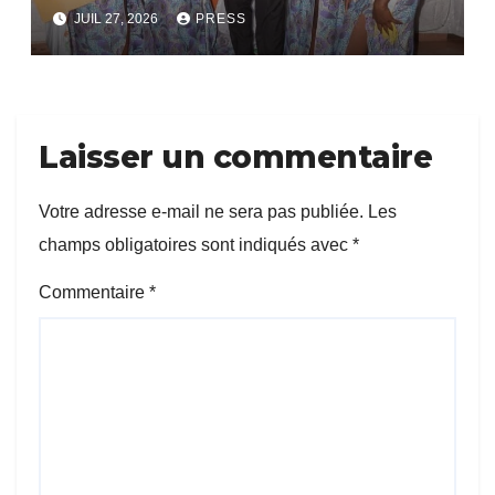
bientôt lance.
JUIL 27, 2026
PRESS
Laisser un commentaire
Votre adresse e-mail ne sera pas publiée.
Les
champs obligatoires sont indiqués avec
*
Commentaire
*