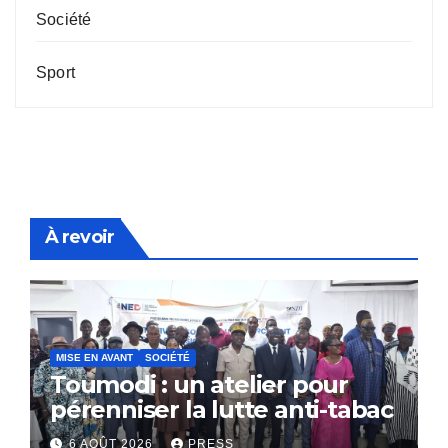
Société
Sport
À revoir
MISE EN AVANT
SOCIÉTÉ
Toumodi : un atelier pour
pérenniser la lutte anti-tabac
6 AOÛT 2026
PRESS