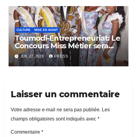
CULTURE
MISE EN AVANT
Toumodi-Entrepreneuriat: Le
Concours Miss Métier sera
bientôt lance.
JUIL 27, 2026
PRESS
Laisser un commentaire
Votre adresse e-mail ne sera pas publiée.
Les
champs obligatoires sont indiqués avec
*
Commentaire
*