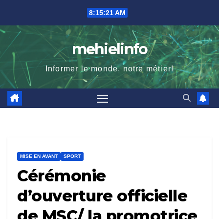
Skip
8:15:23 AM
to
content
mehielinfo
Informer le monde, notre métier!
MISE EN AVANT
SPORT
Cérémonie
d’ouverture officielle
de MSC/ la promotrice