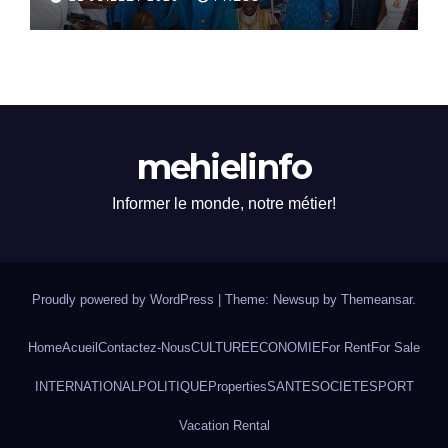
Professeur YAO-DJE
Christophe
mehielinfo
Informer le monde, notre métier!
Proudly powered by WordPress
|
Theme: Newsup by
Themeansar
.
Home
Acueil
Contactez-Nous
CULTURE
ECONOMIE
For Rent
For Sale
INTERNATIONAL
POLITIQUE
Properties
SANTE
SOCIETE
SPORT
Vacation Rental