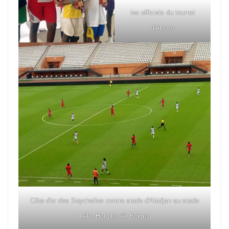
les officiels du tournoi
d'Abobo
Côte d'or des Seychelles contre stade d'Abidjan au stade
Félix Houphouët Boigny