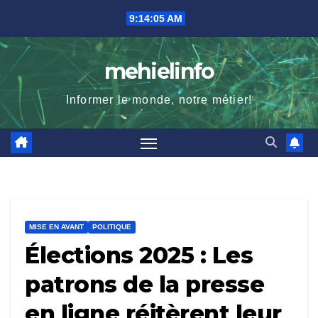
Skip
9:14:07 AM
to
content
mehielinfo
Informer le monde, notre métier!
MISE EN AVANT
POLITIQUE
Élections 2025 : Les
patrons de la presse
en ligne réitèrent leur