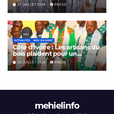
bientôt lance.
27 JUILLET 2026
PRESS
ACTUALITÉS
MISE EN AVANT
Côte d’Ivoire : Les artisans du
bois plaident pour un
dialogue national
23 JUILLET 2026
PRESS
mehielinfo