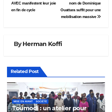
de
AVEC manifestent leur joie
nom de Dominique
l’article
en fin de cycle
Ouattara suffit pour une
mobilisation massive
By
Herman Koffi
Related Post
MISE EN AVANT
SOCIÉTÉ
Toumodi : un atelier pour