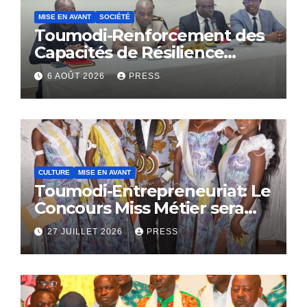
MISE EN AVANT
SOCIÉTÉ
Toumodi-Renforcement des
Capacités de Résilience
Communautaire
6 AOÛT 2026
PRESS
CULTURE
MISE EN AVANT
Toumodi-Entrepreneuriat: Le
Concours Miss Métier sera
bientôt lance.
27 JUILLET 2026
PRESS