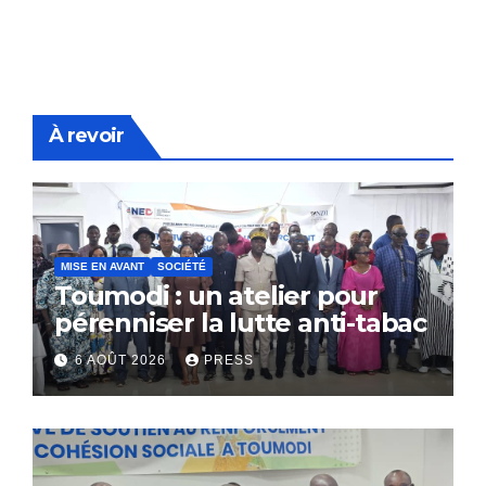
À revoir
MISE EN AVANT
SOCIÉTÉ
Toumodi : un atelier pour
pérenniser la lutte anti-tabac
6 AOÛT 2026
PRESS