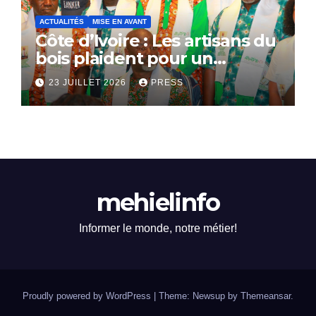
ACTUALITÉS
MISE EN AVANT
Côte d’Ivoire : Les artisans du
bois plaident pour un
dialogue national
23 JUILLET 2026
PRESS
mehielinfo
Informer le monde, notre métier!
Proudly powered by WordPress
|
Theme: Newsup by
Themeansar
.