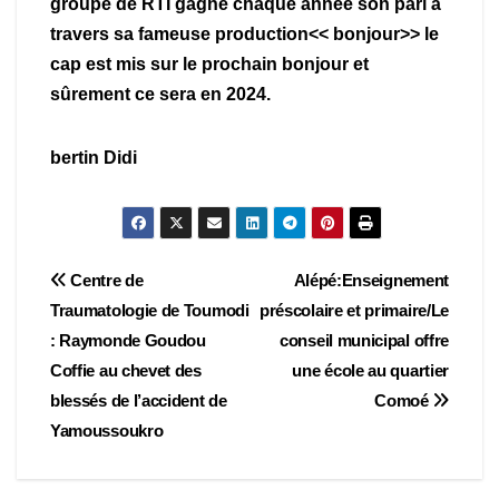
groupe de RTI gagne chaque année son pari à
travers sa fameuse production<< bonjour>> le
cap est mis sur le prochain bonjour et
sûrement ce sera en 2024.
bertin Didi
Navigation
Centre de
Alépé:Enseignement
Traumatologie de Toumodi
préscolaire et primaire/Le
de
: Raymonde Goudou
conseil municipal offre
l’article
Coffie au chevet des
une école au quartier
blessés de l’accident de
Comoé
Yamoussoukro