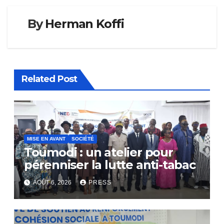
By
Herman Koffi
Related Post
MISE EN AVANT
SOCIÉTÉ
Toumodi : un atelier pour
pérenniser la lutte anti-tabac
AOÛT 6, 2026
PRESS