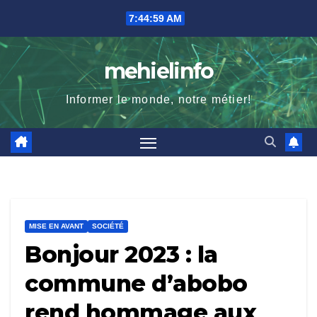
Skip
7:45:00 AM
to
content
mehielinfo
Informer le monde, notre métier!
MISE EN AVANT
SOCIÉTÉ
Bonjour 2023 : la
commune d’abobo
rend hommage aux