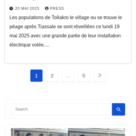
20 MAI 2025
PRESS
Les populations de Tollakro le village ou se trouve le
péage après Tiassale se sont réveillées ce lundi 19
mai 2025 avec une grande partie de leur installation
électrique volée.…
Pagination
1
2
…
5
des
publications