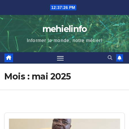
Skip
12:37:27 PM
to
content
mehielinfo
Informer le monde, notre métier!
Mois :
mai 2025