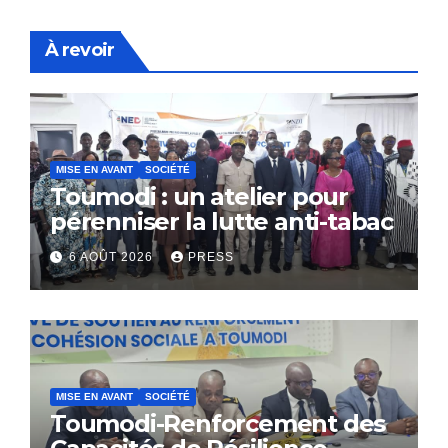
À revoir
MISE EN AVANT
SOCIÉTÉ
Toumodi : un atelier pour
pérenniser la lutte anti-tabac
6 AOÛT 2026
PRESS
MISE EN AVANT
SOCIÉTÉ
Toumodi-Renforcement des