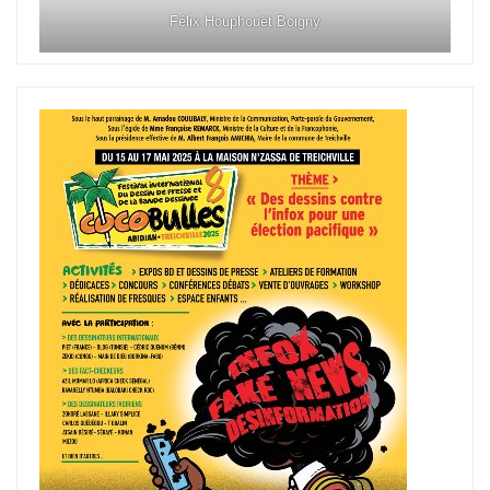
Félix Houphouët Boigny