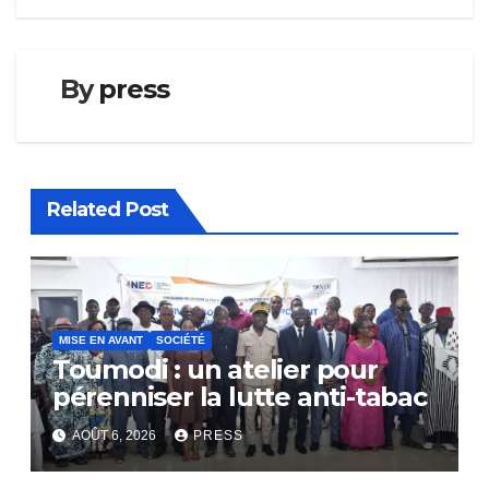
By
press
Related Post
MISE EN AVANT
SOCIÉTÉ
Toumodi : un atelier pour
pérenniser la lutte anti-tabac
AOÛT 6, 2026
PRESS