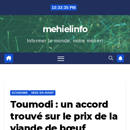
Skip
10:33:36 PM
to
content
mehielinfo
Informer le monde, notre métier!
ECONOMIE
MISE EN AVANT
Toumodi : un accord
trouvé sur le prix de la
viande de bœuf