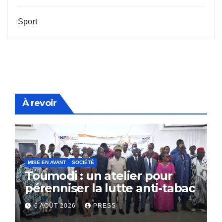
Sport
À revoir
MISE EN AVANT
SOCIÉTÉ
Toumodi : un atelier pour
pérenniser la lutte anti-tabac
6 AOÛT 2026
PRESS