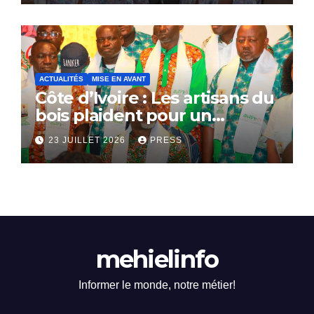
ACTUALITÉS
MISE EN AVANT
Côte d’Ivoire : Les artisans du
bois plaident pour un
dialogue national
23 JUILLET 2026
PRESS
mehielinfo
Informer le monde, notre métier!