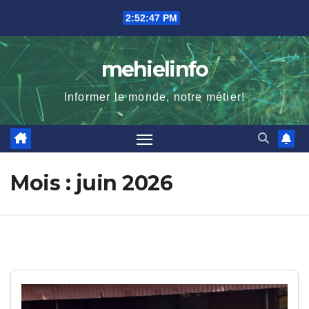
Skip
2:52:48 PM
to
content
mehielinfo
Informer le monde, notre métier!
Mois :
juin 2026