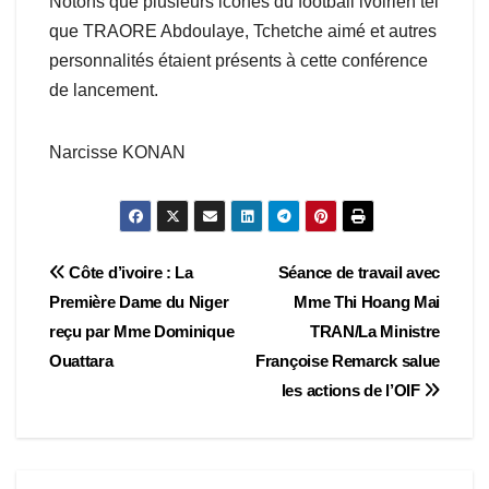
Notons que plusieurs icones du football ivoirien tel
que TRAORE Abdoulaye, Tchetche aimé et autres
personnalités étaient présents à cette conférence
de lancement.
Narcisse KONAN
Navigation
Côte d’ivoire : La
Séance de travail avec
Première Dame du Niger
Mme Thi Hoang Mai
de
reçu par Mme Dominique
TRAN/La Ministre
l’article
Ouattara
Françoise Remarck salue
les actions de l’OIF