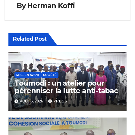
By
Herman Koffi
Related Post
MISE EN AVANT
SOCIÉTÉ
Toumodi : un atelier pour
pérenniser la lutte anti-tabac
AOÛT 6, 2026
PRESS