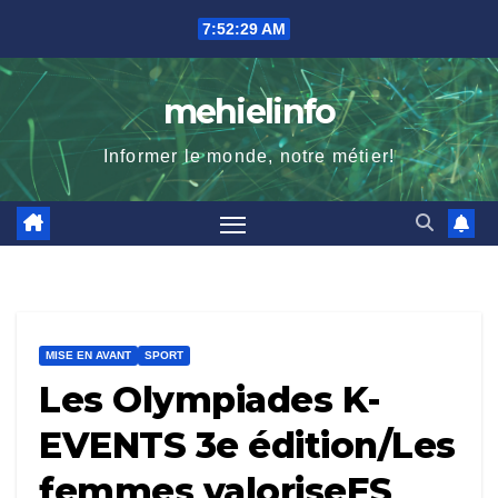
Skip
7:52:30 AM
to
content
mehielinfo
Informer le monde, notre métier!
MISE EN AVANT
SPORT
Les Olympiades K-
EVENTS 3e édition/Les
femmes valoriseES