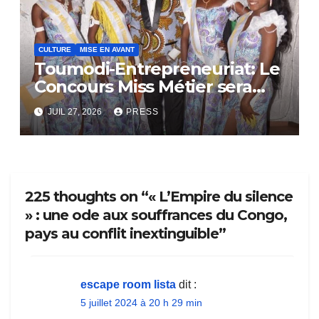
CULTURE
MISE EN AVANT
Toumodi-Entrepreneuriat: Le
Concours Miss Métier sera
bientôt lance.
JUIL 27, 2026
PRESS
225 thoughts on “« L’Empire du silence
» : une ode aux souffrances du Congo,
pays au conflit inextinguible”
escape room lista
dit :
5 juillet 2024 à 20 h 29 min