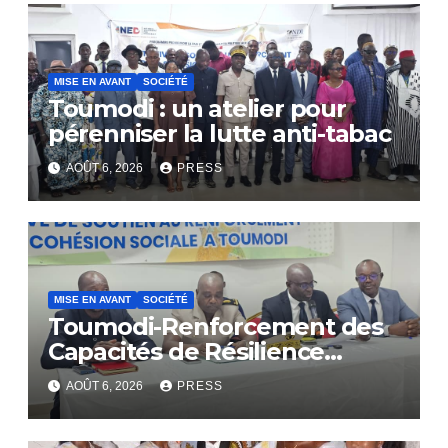
MISE EN AVANT
SOCIÉTÉ
Toumodi : un atelier pour
pérenniser la lutte anti-tabac
AOÛT 6, 2026
PRESS
MISE EN AVANT
SOCIÉTÉ
Toumodi-Renforcement des
Capacités de Résilience
Communautaire
AOÛT 6, 2026
PRESS