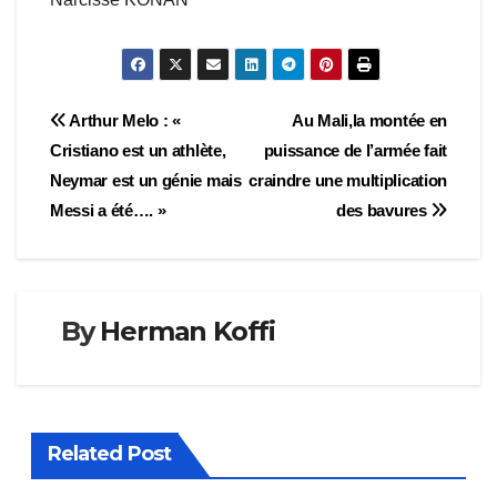
Navigation
Arthur Melo : «
Au Mali,la montée en
Cristiano est un athlète,
puissance de l’armée fait
de
Neymar est un génie mais
craindre une multiplication
l’article
Messi a été…. »
des bavures
By
Herman Koffi
Related Post