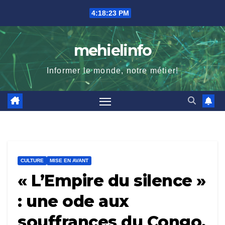
Skip
4:18:25 PM
to
content
mehielinfo
Informer le monde, notre métier!
CULTURE
MISE EN AVANT
« L’Empire du silence »
: une ode aux
souffrances du Congo,