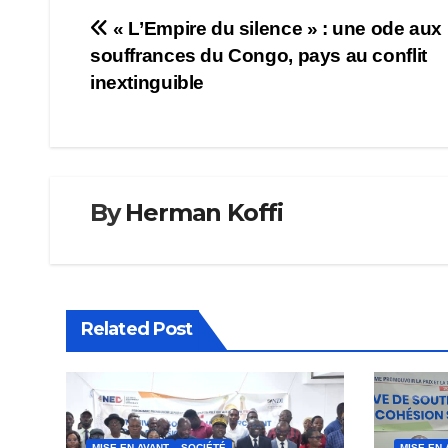
Navigation
« L’Empire du silence » : une ode aux
souffrances du Congo, pays au conflit
de
inextinguible
l’article
By
Herman Koffi
Related Post
MISE EN AVANT
SOCIÉTÉ
MISE EN 