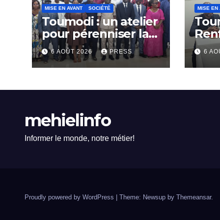
MISE EN AVANT
SOCIÉTÉ
MISE EN
Toumodi : un atelier
Tou
pour pérenniser la
Ren
lutte anti-tabac
Capa
6 AOÛT 2026
PRESS
6 AO
Rési
Com
mehielinfo
Informer le monde, notre métier!
Proudly powered by WordPress
|
Theme: Newsup by
Themeansar
.