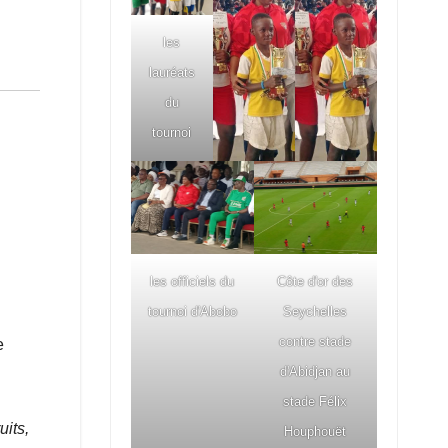
les
lauréats
du
tournoi
les officiels du
Côte d'or des
tournoi d'Abobo
Seychelles
contre stade
e
d'Abidjan au
stade Félix
uits,
Houphouët