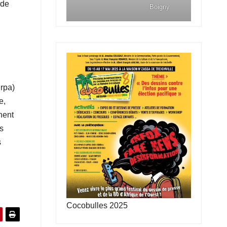
 de
Boigny
irpa)
e,
nent
s
s
Cocobulles 2025