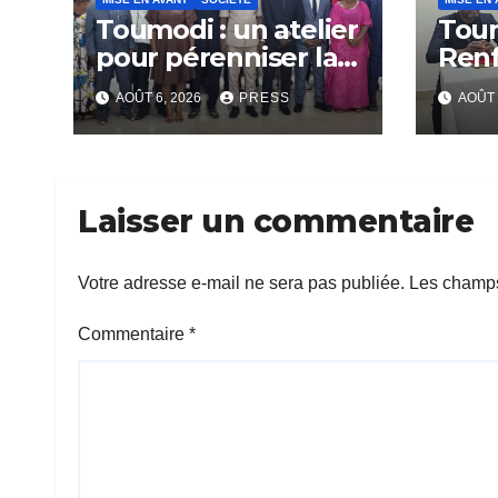
Toumodi : un atelier
Tou
pour pérenniser la
Ren
lutte anti-tabac
Capa
AOÛT 6, 2026
PRESS
AOÛT 
Rési
Com
Laisser un commentaire
Votre adresse e-mail ne sera pas publiée.
Les champs
Commentaire
*