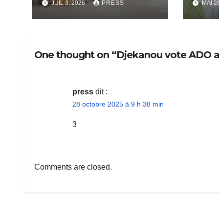
JUIL 3, 2026
PRESS
MAI 2
Produits Vivriers
officiellement
légitimé
One thought on “Djekanou vote ADO a
press
dit :
28 octobre 2025 à 9 h 38 min
3
Comments are closed.