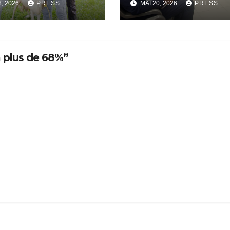
8, 2026
PRESS
MAI 20, 2026
PRESS
l’amicale des
Directeurs et Ch
de Service
 plus de 68%”