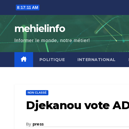
Skip
8:17:12 AM
to
content
mehielinfo
Informer le monde, notre métier!
POLITIQUE
INTERNATIONAL
NON CLASSÉ
Djekanou vote AD
By
press