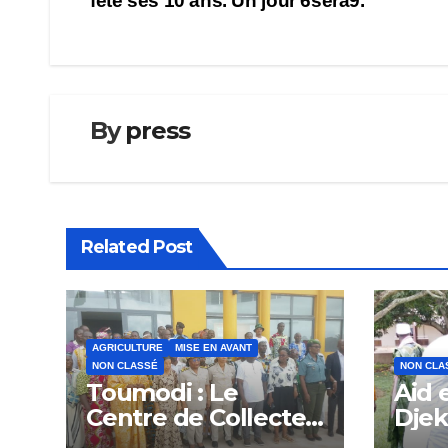
fête ses 10 ans. Un jour 6sera9.
de
l’article
By
press
Related Post
AGRICULTURE
MISE EN AVANT
NON CLASSÉ
NON CLA
Toumodi : Le
Aid 
Centre de Collecte
Dje
et de Groupage des