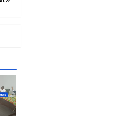
art
IÉTÉ
r