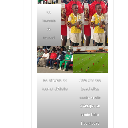
les
lauréats
du
tournoi
les officiels du
Côte d'or des
tournoi d'Abobo
Seychelles
contre stade
d'Abidjan au
stade Félix
Houphouët