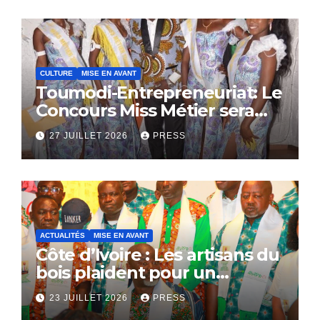
CULTURE
MISE EN AVANT
Toumodi-Entrepreneuriat: Le
Concours Miss Métier sera
bientôt lance.
27 JUILLET 2026
PRESS
ACTUALITÉS
MISE EN AVANT
Côte d’Ivoire : Les artisans du
bois plaident pour un
dialogue national
23 JUILLET 2026
PRESS