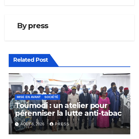
l’article
By
press
Related Post
MISE EN AVANT
SOCIÉTÉ
Toumodi : un atelier pour
pérenniser la lutte anti-tabac
AOÛT 6, 2026
PRESS