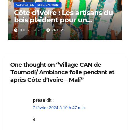
ACTUALITÉS
MISE EN AVANT
Côte d’Ivoire : Les artisans du
bois plaident pour un
dialogue national
JUIL 23, 2026
PRESS
One thought on “Village CAN de
Toumodi/ Ambiance folle pendant et
après Côte d’Ivoire – Mali”
press
dit :
7 février 2024 à 10 h 47 min
4