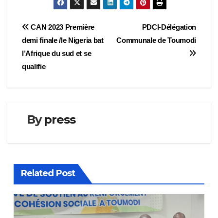
Navigation
CAN 2023 Première
PDCI-Délégation
demi finale /le Nigeria bat
Communale de Toumodi
de
l’Afrique du sud et se
l’article
qualifie
By
press
Related Post