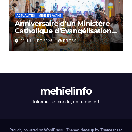
ACTUALITÉS
MISE EN AVANT
Anniversaire d’un Ministère
Catholique d’Evangélisation:
Le SACERDOCE ROYAL
21 JUILLET 2026
PRESS
célèbre ses 16 ans
d’existence
mehielinfo
Informer le monde, notre métier!
Proudly powered by WordPress
|
Theme: Newsup by
Themeansar
.