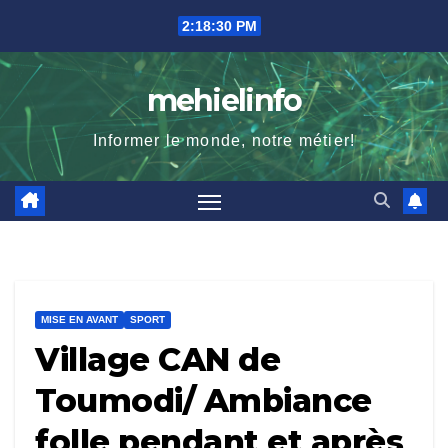
Skip
2:18:31 PM
to
content
mehielinfo
Informer le monde, notre métier!
MISE EN AVANT
SPORT
Village CAN de
Toumodi/ Ambiance
folle pendant et après