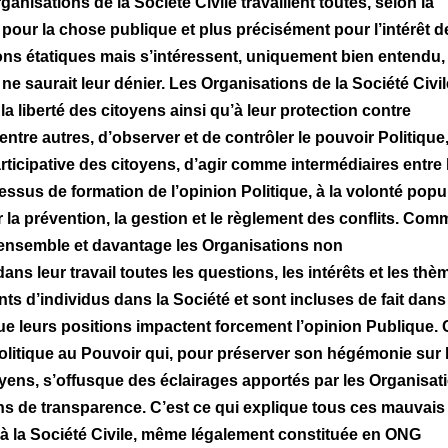
nisations de la Société Civile travaillent toutes, selon la
 pour la chose publique et plus précisément pour l’intérêt d
ions étatiques mais s’intéressent, uniquement bien entendu,
e saurait leur dénier. Les Organisations de la Société Civil
la liberté des citoyens ainsi qu’à leur protection contre
entre autres, d’observer et de contrôler le pouvoir Politique
rticipative des citoyens, d’agir comme intermédiaires entre 
cessus de formation de l’opinion Politique, à la volonté popu
r la prévention, la gestion et le règlement des conflits. Com
n ensemble et davantage les Organisations non
s leur travail toutes les questions, les intérêts et les thè
ts d’individus dans la Société et sont incluses de fait dans
ue leurs positions impactent forcement l’opinion Publique. 
 Politique au Pouvoir qui, pour préserver son hégémonie sur 
oyens, s’offusque des éclairages apportés par les Organisat
ions de transparence. C’est ce qui explique tous ces mauvais
 à la Société Civile, même légalement constituée en ONG