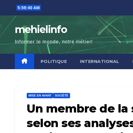
Skip
5:59:41 AM
to
content
mehielinfo
Informer le monde, notre métier!
POLITIQUE
INTERNATIONAL
MISE EN AVANT
SOCIÉTÉ
Un membre de la s
selon ses analyses