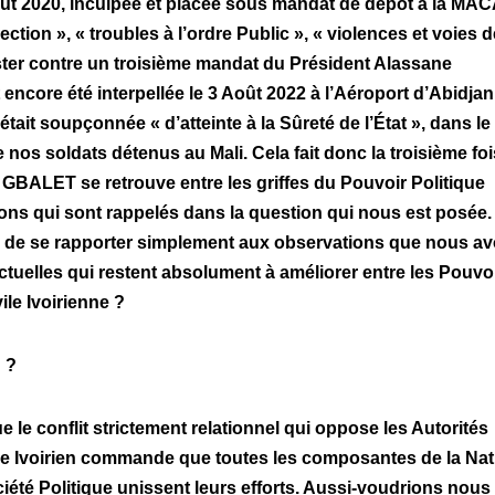
oût 2020, inculpée et placée sous mandat de dépôt à la MAC
rection », « troubles à l’ordre Public », « violences et voies d
ester contre un troisième mandat du Président Alassane
core été interpellée le 3 Août 2022 à l’Aéroport d’Abidjan
tait soupçonnée « d’atteinte à la Sûreté de l’État », dans le
nos soldats détenus au Mali. Cela fait donc la troisième foi
GBALET se retrouve entre les griffes du Pouvoir Politique
ations qui sont rappelés dans la question qui nous est posée
 que de se rapporter simplement aux observations que nous a
ictuelles qui restent absolument à améliorer entre les Pouvo
ile Ivoirienne ?
 ?
le conflit strictement relationnel qui oppose les Autorités
ique Ivoirien commande que toutes les composantes de la Nat
ciété Politique unissent leurs efforts. Aussi-voudrions nous