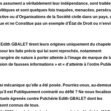
es assument a véritablement leur indépendance, sont traité
itiques et sont quelques fois traquées, menacées, perséc
active ou d’Organisations de la Société civile dans un pays, 
ue et ne Constitue pas un exemple d’État de Droit ou n’env
Edith GBALET tirent leurs origines uniquement du chapele
our les faits précis qui lui sont reprochés, notamment
angère de nature à porter atteinte à l’image de marque de l
sion de fausses informations » et « d’atteinte à l’ordre Publi
ssi mécanique qu’elle a été posée. Pourriez-vous, au-demeur
squ’il est Publiquement contrarié ou défié ? Ne nous focalis
ctuels égrenés contre Pulchérie Edith GBALET dont les
 sont connus de tous.