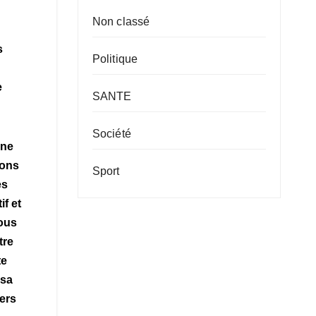
Non classé
s
Politique
e
SANTE
Société
 ne
ions
Sport
es
if et
tous
tre
te
 sa
vers