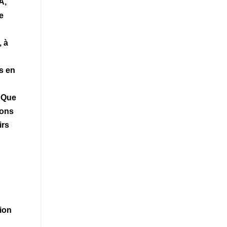
A,
e
, à
s en
. Que
vons
irs
ion