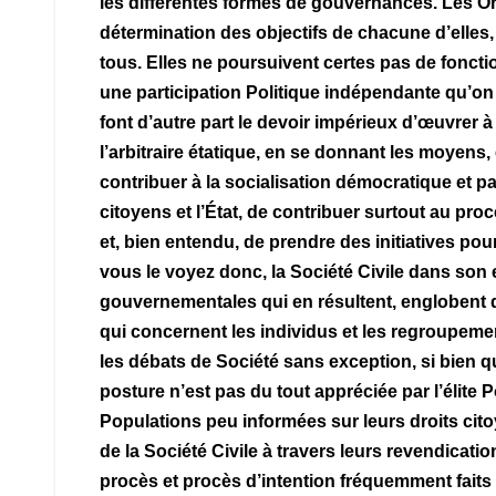
les différentes formes de gouvernances. Les Orga
détermination des objectifs de chacune d’elles,
tous. Elles ne poursuivent certes pas de fonct
une participation Politique indépendante qu’on n
font d’autre part le devoir impérieux d’œuvrer à 
l’arbitraire étatique, en se donnant les moyens, 
contribuer à la socialisation démocratique et pa
citoyens et l’État, de contribuer surtout au pro
et, bien entendu, de prendre des initiatives pou
vous le voyez donc, la Société Civile dans so
gouvernementales qui en résultent, englobent dan
qui concernent les individus et les regroupemen
les débats de Société sans exception, si bien q
posture n’est pas du tout appréciée par l’élite
Populations peu informées sur leurs droits cit
de la Société Civile à travers leurs revendicat
procès et procès d’intention fréquemment faits