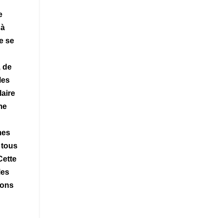
e
 à
e se
, de
les
laire
me
mes
 tous
Cette
les
ions