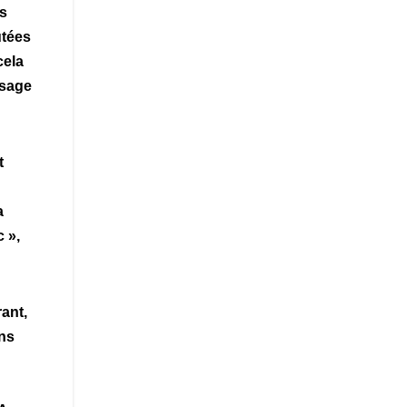
es
utées
cela
isage
t
a
c »,
ant,
ons