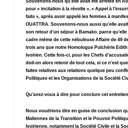
Souvenons-nous qu’elle avait été arrêtée en A
pour « incitation à la révolte », « Appel à l’insur
faits », après avoir appelé les femmes à manif
OUATTRA. Souvenons-nous aussi qu’elle avait en
son retour d’un séjour à Bamako, parce qu’elle é
cadre même de cette nébuleuse Affaire de 49 de 
trois ans que notre Homologue Pulchérie Edith 
Ivoirien. Cette fois-ci, pour les Chefs d’accus
doit-on alors retenir de tout cela, si ce n’est
faites relatives aux relations quelque peu confl
Politiques et les Organisations de la Société Civ
Qu’avez-vous à dire pour conclure cet entretien
Nous voudrions dire en guise de conclusion que 
Maliennes de la Transition et le Pouvoir Polit
Ivoirienne, notamment la Société Civile et la So