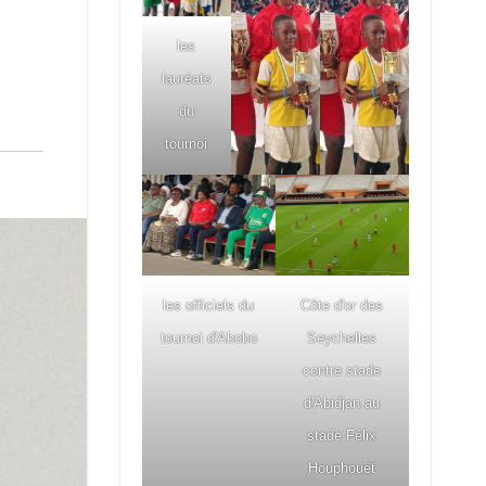
les
lauréats
du
tournoi
les officiels du
Côte d'or des
tournoi d'Abobo
Seychelles
contre stade
d'Abidjan au
stade Félix
Houphouët