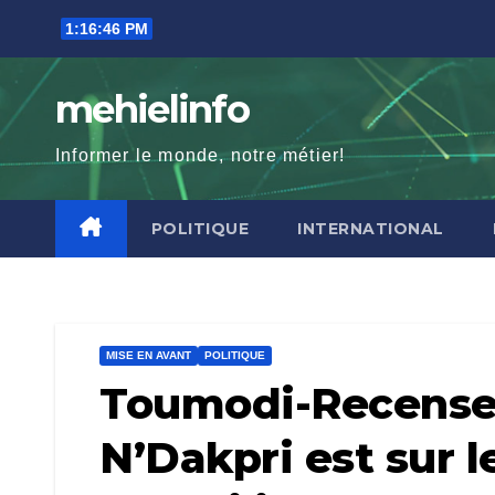
Skip
1:16:48 PM
to
content
mehielinfo
Informer le monde, notre métier!
POLITIQUE
INTERNATIONAL
MISE EN AVANT
POLITIQUE
Toumodi-Recensem
N’Dakpri est sur l