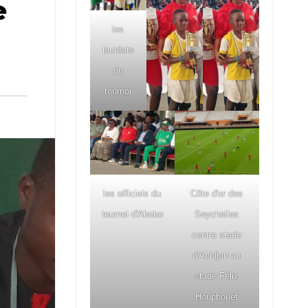
e
les
lauréats
du
tournoi
les officiels du
Côte d'or des
tournoi d'Abobo
Seychelles
contre stade
d'Abidjan au
stade Félix
Houphouët