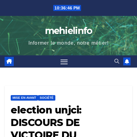
Skip
10:36:48 PM
to
content
mehielinfo
Informer le monde, notre métier!
MISE EN AVANT
SOCIÉTÉ
election unjci:
DISCOURS DE
VICTOIRE DU