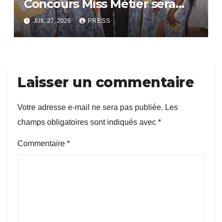
Concours Miss Métier sera
bientôt lance.
JUIL 27, 2026
PRESS
Laisser un commentaire
Votre adresse e-mail ne sera pas publiée.
Les
champs obligatoires sont indiqués avec
*
Commentaire
*