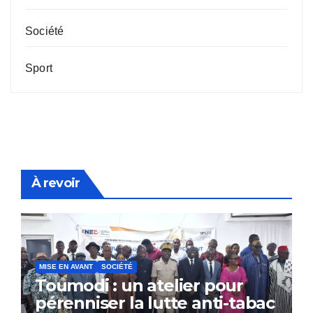
Société
Sport
À revoir
MISE EN AVANT
SOCIÉTÉ
Toumodi : un atelier pour
pérenniser la lutte anti-tabac