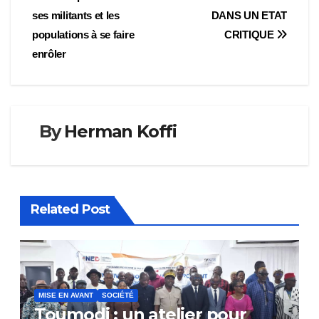
l’article
ses militants et les
DANS UN ETAT
populations à se faire
CRITIQUE
enrôler
By
Herman Koffi
Related Post
MISE EN AVANT
SOCIÉTÉ
Toumodi : un atelier pour