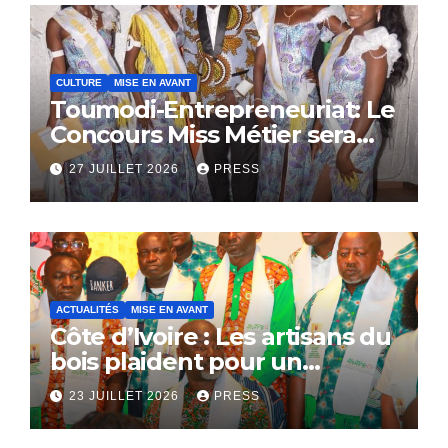
CULTURE
MISE EN AVANT
Toumodi-Entrepreneuriat: Le
Concours Miss Métier sera
bientôt lance.
27 JUILLET 2026
PRESS
ACTUALITÉS
MISE EN AVANT
Côte d’Ivoire : Les artisans du
bois plaident pour un
dialogue national
23 JUILLET 2026
PRESS