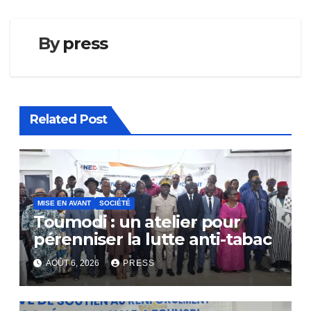
By
press
Related Post
MISE EN AVANT
SOCIÉTÉ
Toumodi : un atelier pour
pérenniser la lutte anti-tabac
AOÛT 6, 2026
PRESS