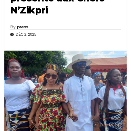
N’Zikpri
By
press
DÉC 2, 2025