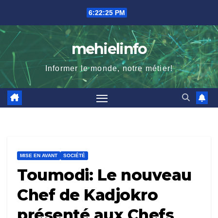
Skip
6:22:27 PM
to
content
mehielinfo
Informer le monde, notre métier!
MISE EN AVANT
SOCIÉTÉ
Toumodi: Le nouveau
Chef de Kadjokro
présenté aux Chefs