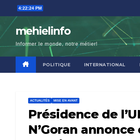
Skip
4:22:25 PM
to
content
mehielinfo
Informer le monde, notre métier!
POLITIQUE
INTERNATIONAL
ACTUALITÉS
MISE EN AVANT
Présidence de l’U
N’Goran annonce o