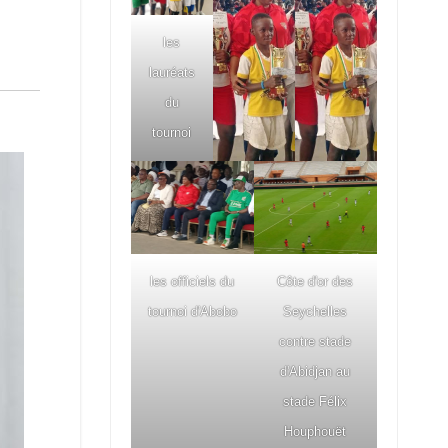
les
lauréats
du
tournoi
les officiels du
Côte d'or des
tournoi d'Abobo
Seychelles
contre stade
d'Abidjan au
stade Félix
Houphouët