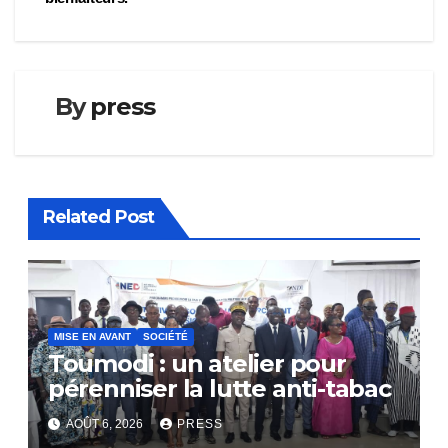
By
press
Related Post
MISE EN AVANT
SOCIÉTÉ
Toumodi : un atelier pour
pérenniser la lutte anti-tabac
AOÛT 6, 2026
PRESS