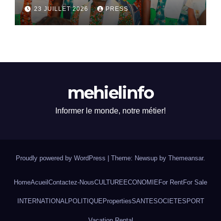
dialogue national
23 JUILLET 2026
PRESS
mehielinfo
Informer le monde, notre métier!
Proudly powered by WordPress
|
Theme: Newsup by
Themeansar
.
Home
Acueil
Contactez-Nous
CULTURE
ECONOMIE
For Rent
For Sale
INTERNATIONAL
POLITIQUE
Properties
SANTE
SOCIETE
SPORT
Vacation Rental