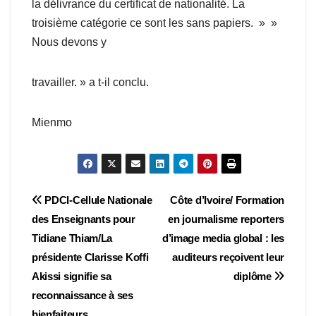
la délivrance du certificat de nationalité. La
troisième catégorie ce sont les sans papiers. » »
Nous devons y
travailler. » a t-il conclu.
Mienmo
Navigation
PDCI-Cellule Nationale
Côte d’Ivoire/ Formation
des Enseignants pour
en journalisme reporters
de
Tidiane Thiam/La
d’image media global : les
l’article
présidente Clarisse Koffi
auditeurs reçoivent leur
Akissi signifie sa
diplôme
reconnaissance à ses
bienfaiteurs.