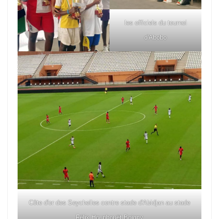
les officiels du tournoi
d'Abobo
Côte d'or des Seychelles contre stade d'Abidjan au stade
Félix Houphouët Boigny