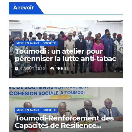
À revoir
MISE EN AVANT
SOCIÉTÉ
Toumodi : un atelier pour
pérenniser la lutte anti-tabac
6 AOÛT 2026
PRESS
MISE EN AVANT
SOCIÉTÉ
Toumodi-Renforcement des
Capacités de Résilience