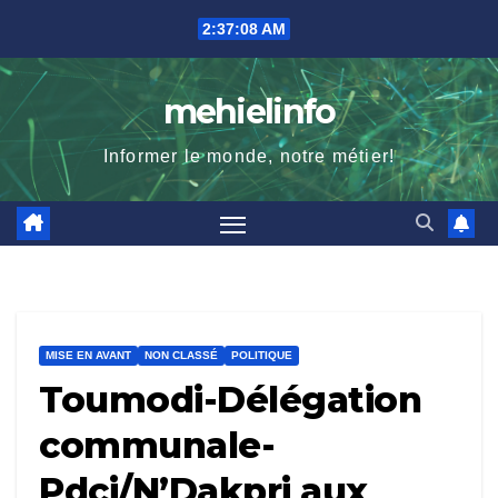
Skip
2:37:09 AM
to
content
mehielinfo
Informer le monde, notre métier!
MISE EN AVANT
NON CLASSÉ
POLITIQUE
Toumodi-Délégation
communale-
Pdci/N’Dakpri aux