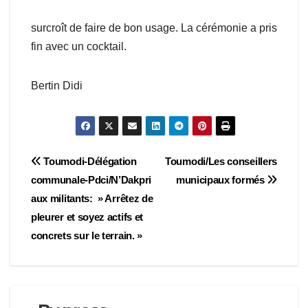
surcroît de faire de bon usage. La cérémonie a pris
fin avec un cocktail.
Bertin Didi
Navigation
Toumodi-Délégation
Toumodi/Les conseillers
communale-Pdci/N’Dakpri
municipaux formés
de
aux militants: » Arrêtez de
l’article
pleurer et soyez actifs et
concrets sur le terrain. »