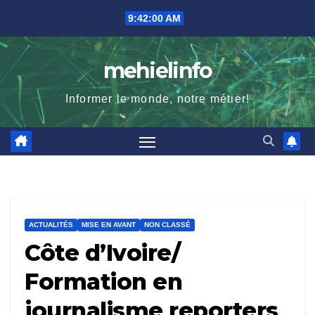
Skip
9:42:01 AM
to
content
mehielinfo
Informer le monde, notre métier!
ACTUALITÉS
MISE EN AVANT
NON CLASSÉ
Côte d’Ivoire/
Formation en
journalisme reporters