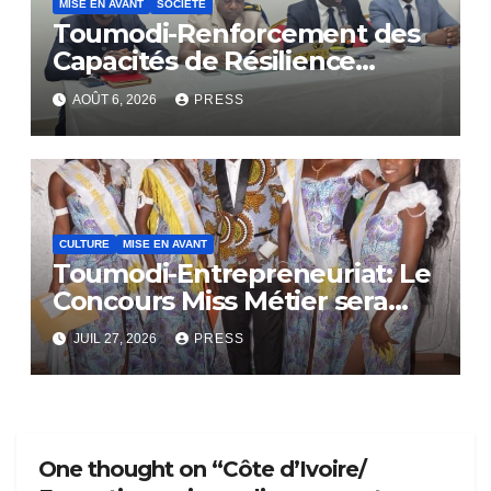
MISE EN AVANT
SOCIÉTÉ
Toumodi-Renforcement des
Capacités de Résilience
Communautaire
AOÛT 6, 2026
PRESS
CULTURE
MISE EN AVANT
Toumodi-Entrepreneuriat: Le
Concours Miss Métier sera
bientôt lance.
JUIL 27, 2026
PRESS
One thought on “Côte d’Ivoire/