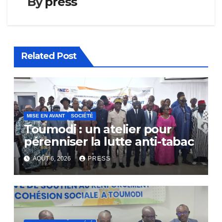
By
press
Related Post
MISE EN AVANT
SOCIÉTÉ
Toumodi : un atelier pour
pérenniser la lutte anti-tabac
AOÛT 6, 2026
PRESS