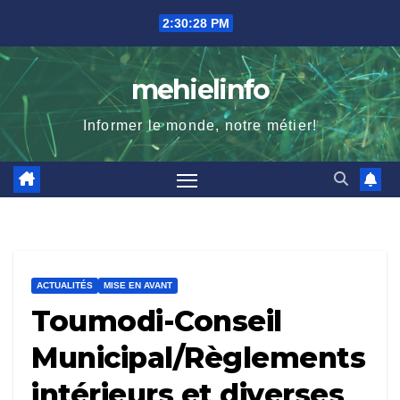
Skip
2:30:30 PM
to
content
mehielinfo
Informer le monde, notre métier!
ACTUALITÉS
MISE EN AVANT
Toumodi-Conseil
Municipal/Règlements
intérieurs et diverses