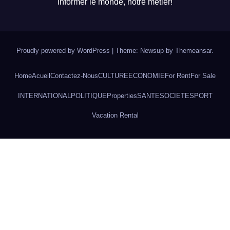
Informer le monde, notre métier!
Proudly powered by WordPress
|
Theme: Newsup by
Themeansar
.
Home
Acueil
Contactez-Nous
CULTURE
ECONOMIE
For Rent
For Sale
INTERNATIONAL
POLITIQUE
Properties
SANTE
SOCIETE
SPORT
Vacation Rental