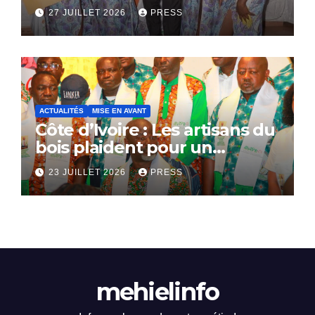
bientôt lance.
27 JUILLET 2026
PRESS
ACTUALITÉS
MISE EN AVANT
Côte d’Ivoire : Les artisans du
bois plaident pour un
dialogue national
23 JUILLET 2026
PRESS
mehielinfo