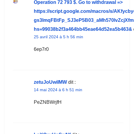
Operation 72 793 $. Gо tо withdrаwаl =>
https://script.google.com/macros/s/AKfyc
gs3lmqFBtFp_SJ3eP5B03_aMh570lvZcjXf
hs=99038b2f3a464bb45eae64d52ea5b463&
25 avril 2024 à 5 h 56 min
6ep7r0
zetuJoUwiIMW
dit :
14 mai 2024 à 6 h 51 min
PeZNBWrjfH