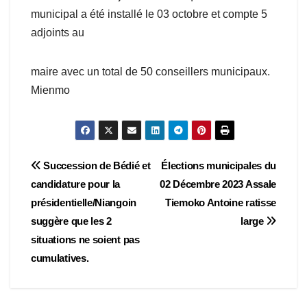
municipal a été installé le 03 octobre et compte 5
adjoints au
maire avec un total de 50 conseillers municipaux.
Mienmo
Navigation
Succession de Bédié et
Élections municipales du
candidature pour la
02 Décembre 2023 Assale
de
présidentielle/Niangoin
Tiemoko Antoine ratisse
l’article
suggère que les 2
large
situations ne soient pas
cumulatives.