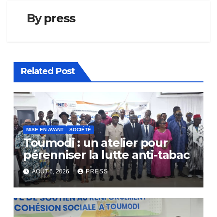
By
press
Related Post
MISE EN AVANT
SOCIÉTÉ
Toumodi : un atelier pour
pérenniser la lutte anti-tabac
AOÛT 6, 2026
PRESS