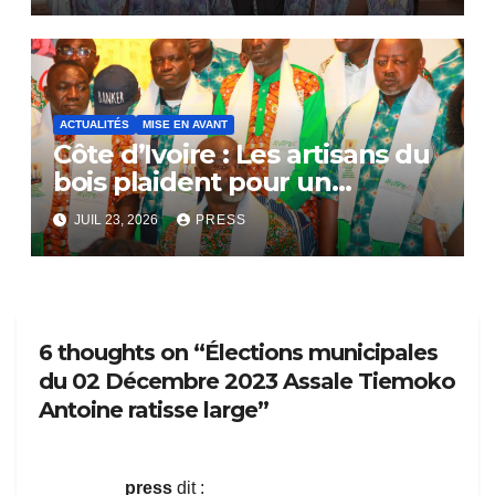
ACTUALITÉS
MISE EN AVANT
Côte d’Ivoire : Les artisans du
bois plaident pour un
dialogue national
JUIL 23, 2026
PRESS
6 thoughts on “Élections municipales
du 02 Décembre 2023 Assale Tiemoko
Antoine ratisse large”
press
dit :