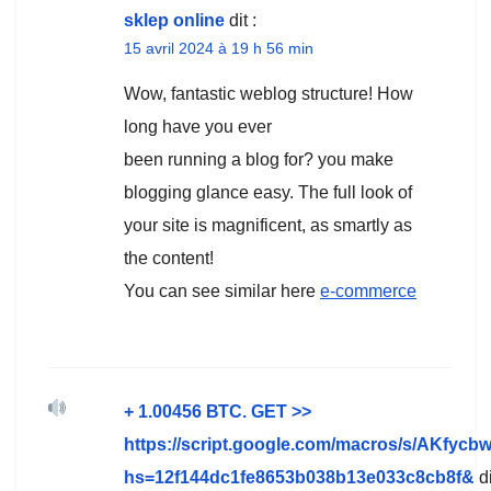
sklep online
dit :
15 avril 2024 à 19 h 56 min
Wow, fantastic weblog structure! How
long have you ever
been running a blog for? you make
blogging glance easy. The full look of
your site is magnificent, as smartly as
the content!
You can see similar here
e-commerce
+ 1.00456 ВТС. GЕТ >>
https://script.google.com/macros/s/A
hs=12f144dc1fe8653b038b13e033c8cb8f&
di