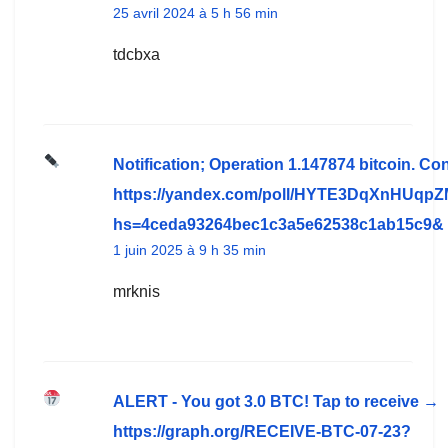
25 avril 2024 à 5 h 56 min
tdcbxa
Notification; Operation 1.147874 bitcoin. Co
https://yandex.com/poll/HYTE3DqXnHUqp
hs=4ceda93264bec1c3a5e62538c1ab15c9&
1 juin 2025 à 9 h 35 min
mrknis
ALERT - You got 3.0 BTC! Tap to receive →
https://graph.org/RECEIVE-BTC-07-23?