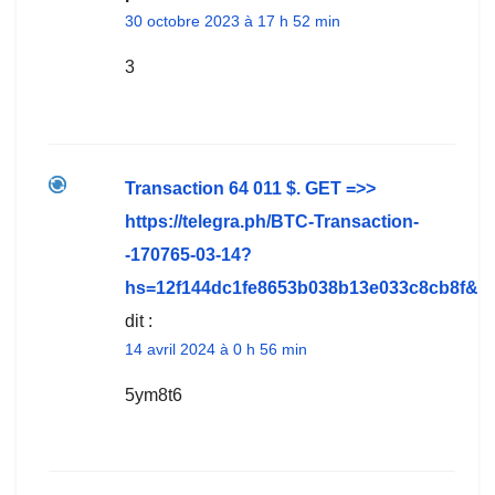
30 octobre 2023 à 17 h 52 min
3
Transaction 64 011 $. GЕТ =>>
https://telegra.ph/BTC-Transaction-
-170765-03-14?
hs=12f144dc1fe8653b038b13e033c8cb8f&
dit :
14 avril 2024 à 0 h 56 min
5ym8t6