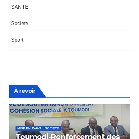
SANTE
Société
Sport
À revoir
MISE EN AVANT
SOCIÉTÉ
Toumodi-Renforcement des