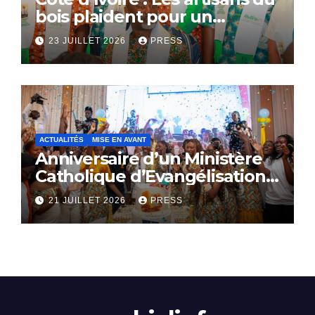
bois plaident pour un
dialogue national
23 JUILLET 2026
PRESS
ACTUALITÉS
MISE EN AVANT
Anniversaire d’un Ministère
Catholique d’Evangélisation:
Le SACERDOCE ROYAL
21 JUILLET 2026
PRESS
célèbre ses 16 ans
d’existence