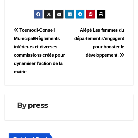
Navigation
Toumodi-Conseil
Alépé Les femmes du
Municipal/Règlements
département s’engagent
de
intérieurs et diverses
pour booster le
l’article
commissions créés pour
développement.
dynamiser l’action de la
mairie.
By
press