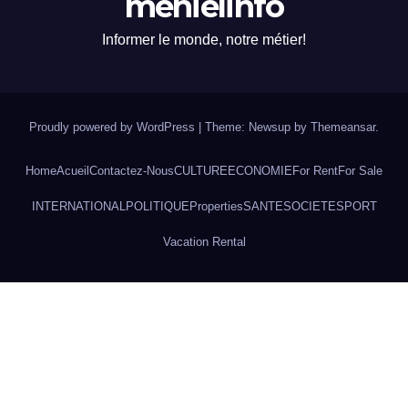
mehielinfo
Informer le monde, notre métier!
Proudly powered by WordPress
|
Theme: Newsup by
Themeansar
.
Home
Acueil
Contactez-Nous
CULTURE
ECONOMIE
For Rent
For Sale
INTERNATIONAL
POLITIQUE
Properties
SANTE
SOCIETE
SPORT
Vacation Rental