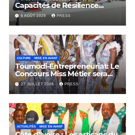
Capacités de Résilience
Communautaire
6 AOÛT 2026
PRESS
CULTURE
MISE EN AVANT
Toumodi-Entrepreneuriat: Le
Concours Miss Métier sera
bientôt lance.
27 JUILLET 2026
PRESS
ACTUALITÉS
MISE EN AVANT
Côte d’Ivoire : Les artisans du