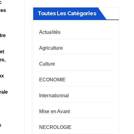
c
ues
Toutes Les Catégories
Actualités
dre
Agriculture
et
es,
Culture
ux
ECONOMIE
rale
Internationnal
Mise en Avant
e
NECROLOGIE