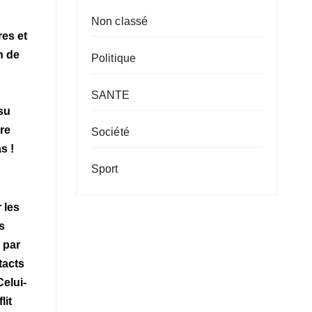
Non classé
res et
n de
Politique
SANTE
su
re
Société
s !
Sport
 les
s
 par
tacts
elui-
lit