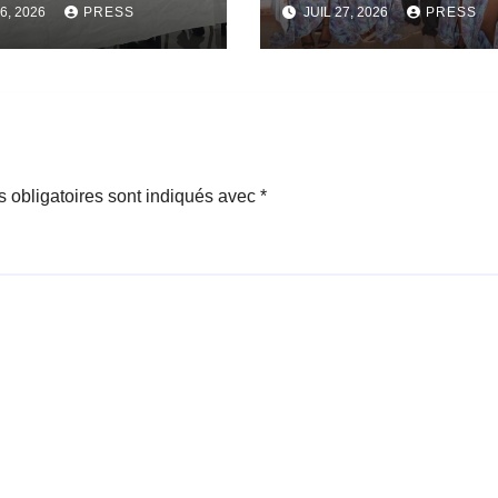
6, 2026
PRESS
JUIL 27, 2026
PRESS
lience
Métier sera bien
munautaire
lance.
 obligatoires sont indiqués avec
*