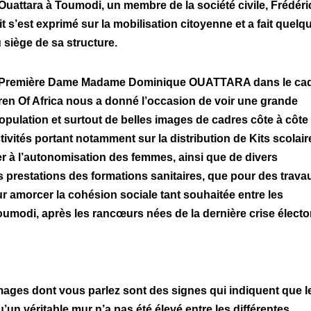
Ouattara à Toumodi, un membre de la société civile, Frédéri
 s’est exprimé sur la mobilisation citoyenne et a fait quelq
 siège de sa structure.
e la Première Dame Madame Dominique OUATTARA dans le ca
en Of Africa nous a donné l’occasion de voir une grande
pulation et surtout de belles images de cadres côte à côte 
ivités portant notamment sur la distribution de Kits scolair
r à l’autonomisation des femmes, ainsi que de divers
s prestations des formations sanitaires, que pour des trava
ur amorcer la cohésion sociale tant souhaitée entre les
modi, après les rancœurs nées de la dernière crise électo
images dont vous parlez sont des signes qui indiquent que l
un véritable mur n’a pas été élevé entre les différentes