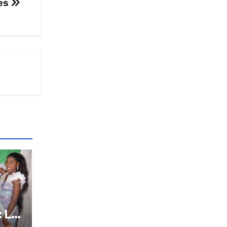
ees
: Le