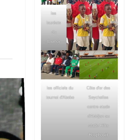
les
lauréats
du
tournoi
les officiels du
Côte d'or des
tournoi d'Abobo
Seychelles
contre stade
d'Abidjan au
stade Félix
Houphouët