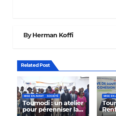
l’article
By
Herman Koffi
Related Post
MISE EN AVANT
SOCIÉTÉ
MISE EN 
Toumodi : un atelier
Tou
pour pérenniser la
Ren
lutte anti-tabac
Capa