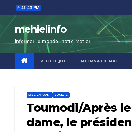
Skip
9:41:45 PM
to
content
mehielinfo
Informer le monde, notre métier!
POLITIQUE
INTERNATIONAL
MISE EN AVANT
SOCIÉTÉ
Toumodi/Après le 
dame, le président