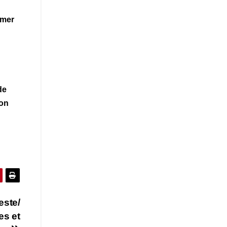
umer
de
ion
este/
es et