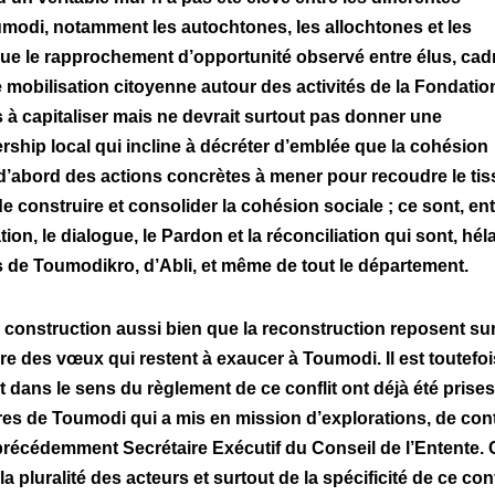
umodi, notamment les autochtones, les allochtones et les
que le rapprochement d’opportunité observé entre élus, cad
e mobilisation citoyenne autour des activités de la Fondatio
à capitaliser mais ne devrait surtout pas donner une
ership local qui incline à décréter d’emblée que la cohésion
a d’abord des actions concrètes à mener pour recoudre le tis
 construire et consolider la cohésion sociale ; ce sont, ent
tion, le dialogue, le Pardon et la réconciliation qui sont, héla
s de Toumodikro, d’Abli, et même de tout le département.
a construction aussi bien que la reconstruction reposent sur
 des vœux qui restent à exaucer à Toumodi. Il est toutefoi
nt dans le sens du règlement de ce conflit ont déjà été prises
adres de Toumodi qui a mis en mission d’explorations, de con
précédemment Secrétaire Exécutif du Conseil de l’Entente. C
 pluralité des acteurs et surtout de la spécificité de ce conf