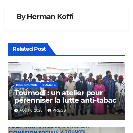
By
Herman Koffi
Related Post
MISE EN AVANT
SOCIÉTÉ
Toumodi : un atelier pour
pérenniser la lutte anti-tabac
AOÛT 6, 2026
PRESS