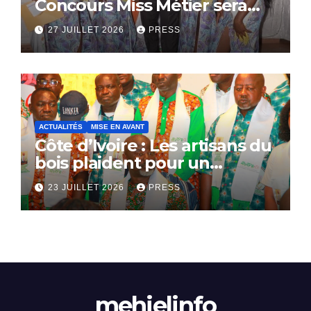
Concours Miss Métier sera
bientôt lance.
27 JUILLET 2026
PRESS
ACTUALITÉS
MISE EN AVANT
Côte d’Ivoire : Les artisans du
bois plaident pour un
dialogue national
23 JUILLET 2026
PRESS
mehielinfo