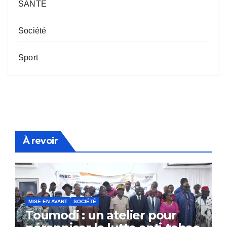
SANTE
Société
Sport
À revoir
MISE EN AVANT
SOCIÉTÉ
Toumodi : un atelier pour