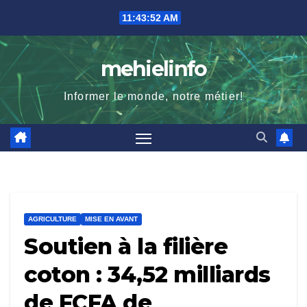
Skip
11:43:53 AM
to
content
mehielinfo
Informer le monde, notre métier!
AGRICULTURE
MISE EN AVANT
Soutien à la filière
coton : 34,52 milliards
de FCFA de