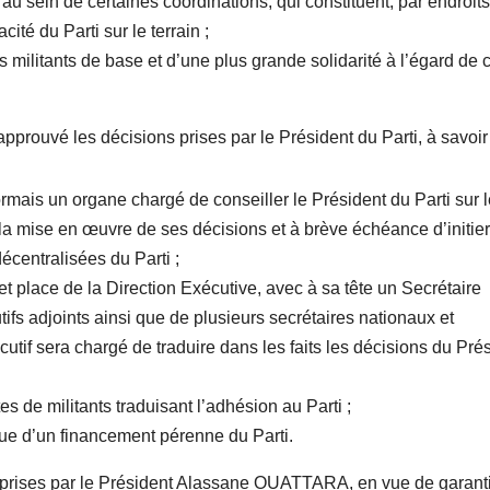
on au sein de certaines coordinations, qui constituent, par endroit
ité du Parti sur le terrain ;
militants de base et d’une plus grande solidarité à l’égard de 
pprouvé les décisions prises par le Président du Parti, à savoir 
rmais un organe chargé de conseiller le Président du Parti sur 
la mise en œuvre de ses décisions et à brève échéance d’initier
écentralisées du Parti ;
 et place de la Direction Exécutive, avec à sa tête un Secrétaire
tifs adjoints ainsi que de plusieurs secrétaires nationaux et
tif sera chargé de traduire dans les faits les décisions du Pré
es de militants traduisant l’adhésion au Parti ;
vue d’un financement pérenne du Parti.
es prises par le Président Alassane OUATTARA, en vue de garanti