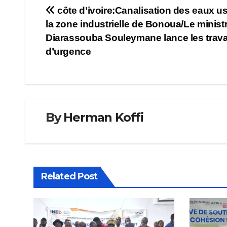
Navigation
côte d’ivoire:Canalisation des eaux u
la zone industrielle de Bonoua/Le minist
de
Diarassouba Souleymane lance les trav
l’article
d’urgence
By
Herman Koffi
Related Post