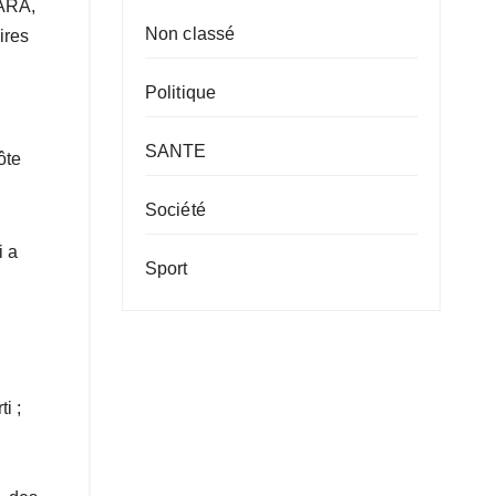
TARA,
Non classé
ires
Politique
SANTE
ôte
Société
i a
Sport
i ;