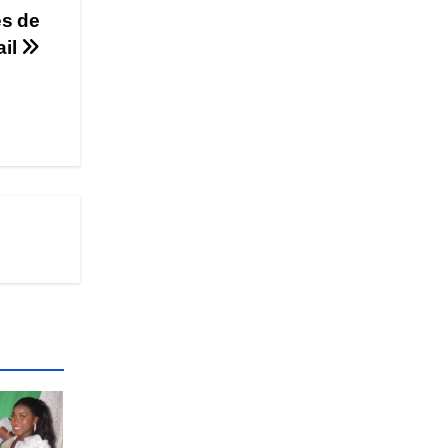
es de
ail