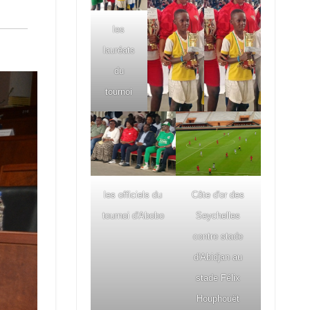
les
lauréats
du
tournoi
les officiels du
Côte d'or des
tournoi d'Abobo
Seychelles
contre stade
d'Abidjan au
stade Félix
Houphouët