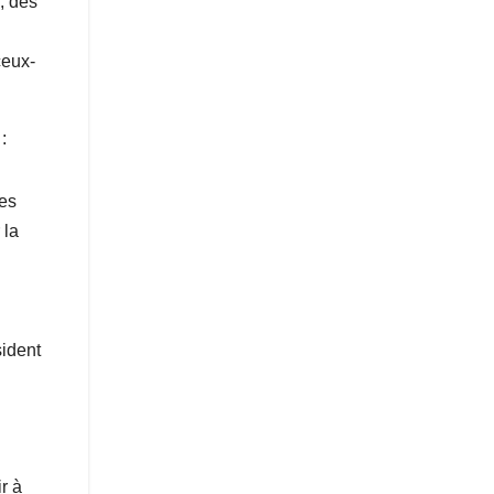
s, des
ceux-
:
les
 la
sident
r à