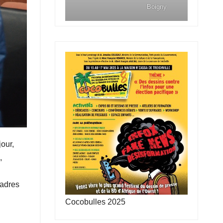
Boigny
our,
,
cadres
Cocobulles 2025