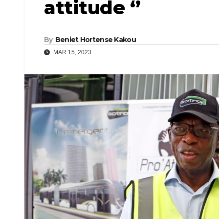
attitude ‘’
By
Beniet Hortense Kakou
MAR 15, 2023