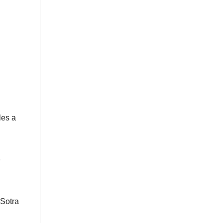
les a
e
 Sotra