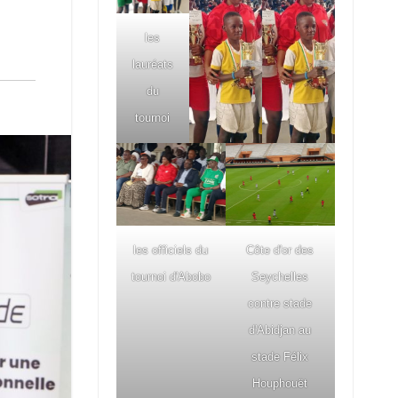
les
lauréats
du
tournoi
les officiels du
Côte d'or des
tournoi d'Abobo
Seychelles
contre stade
d'Abidjan au
stade Félix
Houphouët