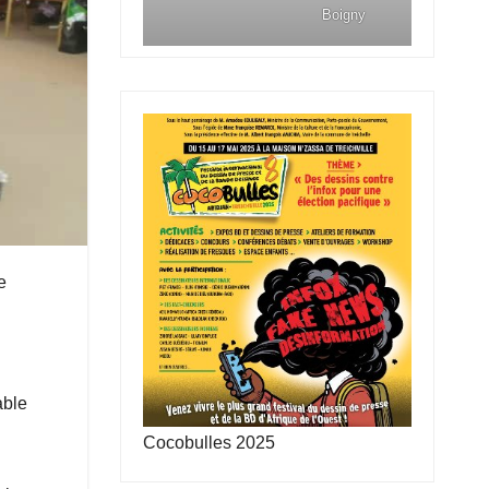
Boigny
e
able
Cocobulles 2025