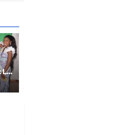
: Le
tôt