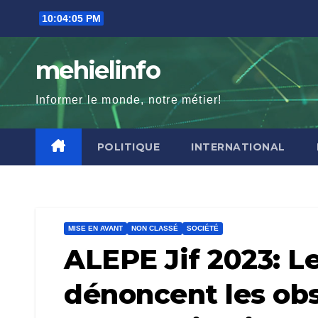
Skip
10:04:07 PM
to
content
mehielinfo
Informer le monde, notre métier!
POLITIQUE
INTERNATIONAL
MISE EN AVANT
NON CLASSÉ
SOCIÉTÉ
ALEPE Jif 2023: 
dénoncent les obs