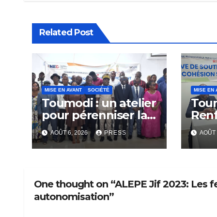
Related Post
MISE EN AVANT
SOCIÉTÉ
MISE EN 
Toumodi : un atelier
Tou
pour pérenniser la
Ren
lutte anti-tabac
Capa
AOÛT 6, 2026
PRESS
AOÛT 
Rési
Com
One thought on “ALEPE Jif 2023: Les f
autonomisation”