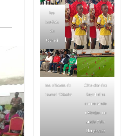
les
lauréats
du
tournoi
les officiels du
Côte d'or des
tournoi d'Abobo
Seychelles
contre stade
d'Abidjan au
stade Félix
Houphouët