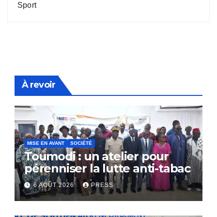
Sport
À revoir
MISE EN AVANT
SOCIÉTÉ
Toumodi : un atelier pour
pérenniser la lutte anti-tabac
6 AOÛT 2026
PRESS