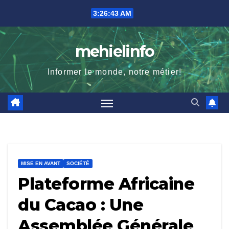
Skip
3:26:44 AM
to
content
mehielinfo
Informer le monde, notre métier!
MISE EN AVANT
SOCIÉTÉ
Plateforme Africaine
du Cacao : Une
Assemblée Générale