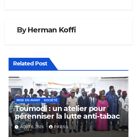
By
Herman Koffi
Related Post
MISE EN AVANT
SOCIÉTÉ
Toumodi : un atelier pour
pérenniser la lutte anti-tabac
AOÛT 6, 2026
PRESS