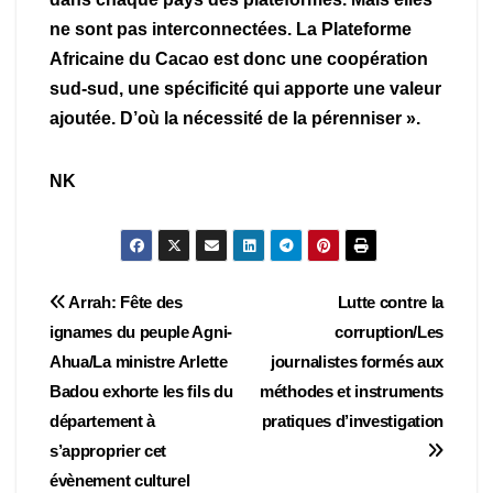
ne sont pas interconnectées. La Plateforme
Africaine du Cacao est donc une coopération
sud-sud, une spécificité qui apporte une valeur
ajoutée. D’où la nécessité de la pérenniser ».
NK
Navigation
Arrah: Fête des
Lutte contre la
ignames du peuple Agni-
corruption/Les
de
Ahua/La ministre Arlette
journalistes formés aux
l’article
Badou exhorte les fils du
méthodes et instruments
département à
pratiques d’investigation
s’approprier cet
évènement culturel