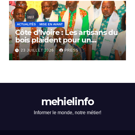
ACTUALITÉS
MISE EN AVANT
Côte d’Ivoire : Les artisans du
bois plaident pour un
dialogue national
23 JUILLET 2026
PRESS
mehielinfo
Informer le monde, notre métier!