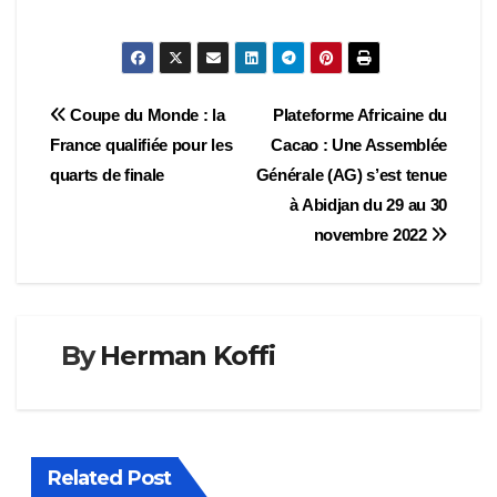
Navigation
Coupe du Monde : la
Plateforme Africaine du
France qualifiée pour les
Cacao : Une Assemblée
de
quarts de finale
Générale (AG) s’est tenue
l’article
à Abidjan du 29 au 30
novembre 2022
By
Herman Koffi
Related Post