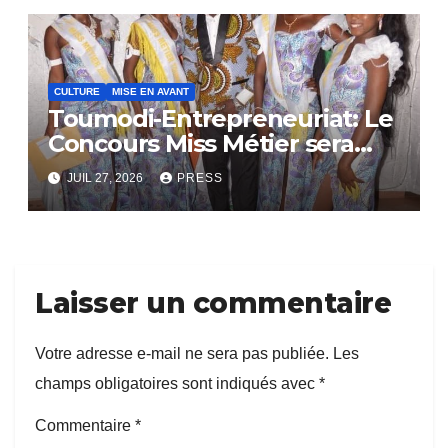
CULTURE
MISE EN AVANT
Toumodi-Entrepreneuriat: Le
Concours Miss Métier sera
bientôt lance.
JUIL 27, 2026
PRESS
Laisser un commentaire
Votre adresse e-mail ne sera pas publiée.
Les
champs obligatoires sont indiqués avec
*
Commentaire
*