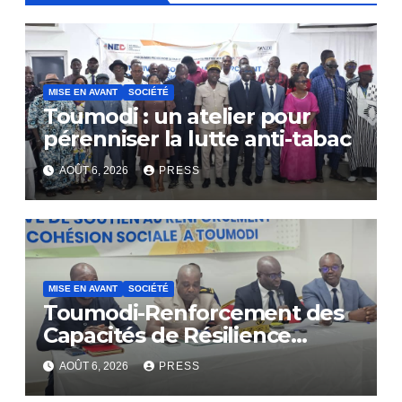
MISE EN AVANT
SOCIÉTÉ
Toumodi : un atelier pour
pérenniser la lutte anti-tabac
AOÛT 6, 2026
PRESS
MISE EN AVANT
SOCIÉTÉ
Toumodi-Renforcement des
Capacités de Résilience
Communautaire
AOÛT 6, 2026
PRESS