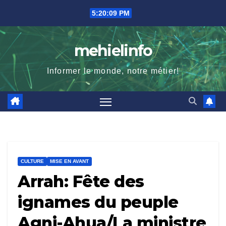
Skip
5:20:10 PM
to
content
mehielinfo
Informer le monde, notre métier!
CULTURE
MISE EN AVANT
Arrah: Fête des
ignames du peuple
Agni-Ahua/La ministre