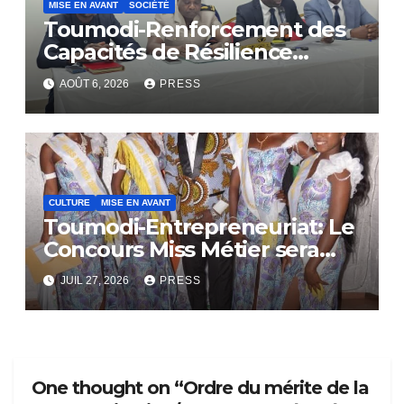
MISE EN AVANT
SOCIÉTÉ
Toumodi-Renforcement des
Capacités de Résilience
Communautaire
AOÛT 6, 2026
PRESS
CULTURE
MISE EN AVANT
Toumodi-Entrepreneuriat: Le
Concours Miss Métier sera
bientôt lance.
JUIL 27, 2026
PRESS
One thought on “Ordre du mérite de la