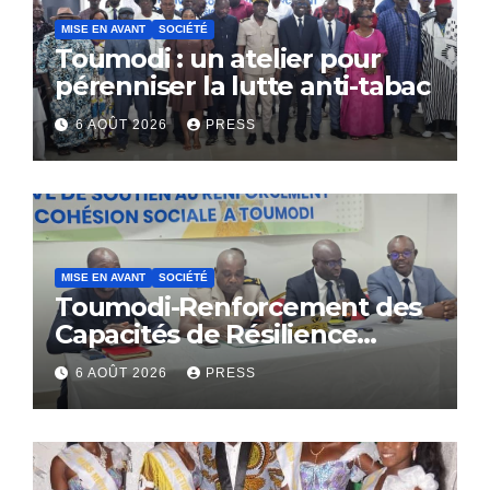
MISE EN AVANT
SOCIÉTÉ
Toumodi : un atelier pour
pérenniser la lutte anti-tabac
6 AOÛT 2026
PRESS
MISE EN AVANT
SOCIÉTÉ
Toumodi-Renforcement des
Capacités de Résilience
Communautaire
6 AOÛT 2026
PRESS