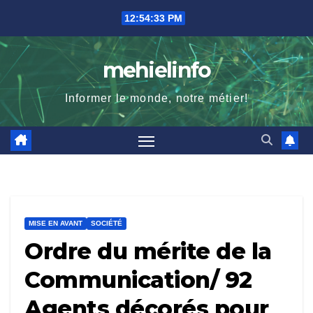
Skip
12:54:35 PM
to
content
mehielinfo
Informer le monde, notre métier!
MISE EN AVANT
SOCIÉTÉ
Ordre du mérite de la
Communication/ 92
Agents décorés pour