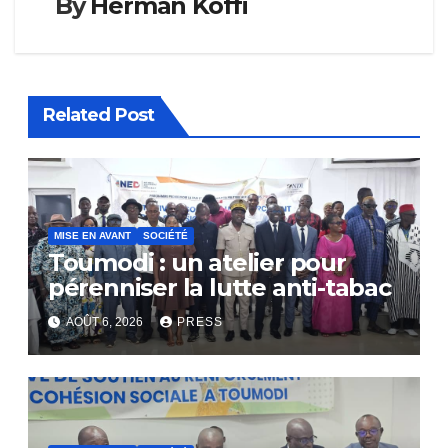
By
Herman Koffi
Related Post
MISE EN AVANT
SOCIÉTÉ
Toumodi : un atelier pour
pérenniser la lutte anti-tabac
AOÛT 6, 2026
PRESS