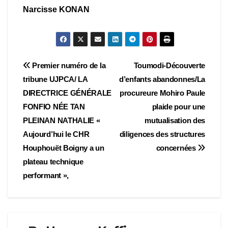
Narcisse KONAN
Navigation
Premier numéro de la
Toumodi-Découverte
tribune UJPCA/ LA
d’enfants abandonnes/La
de
DIRECTRICE GÉNÉRALE
procureure Mohiro Paule
l’article
FONFIO NÉE TAN
plaide pour une
PLEINAN NATHALIE «
mutualisation des
Aujourd’hui le CHR
diligences des structures
Houphouët Boigny a un
concernées
plateau technique
performant »,