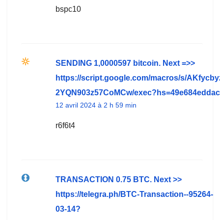
bspc10
SЕNDING 1,0000597 bitсоin. Next =>>
https://script.google.com/macros/s/AKf
2YQN903z57CoMCw/exec?hs=49e684eddac
12 avril 2024 à 2 h 59 min
r6f6t4
TRАNSАСТIОN 0.75 ВTC. Next >>
https://telegra.ph/BTC-Transaction--95264-
03-14?