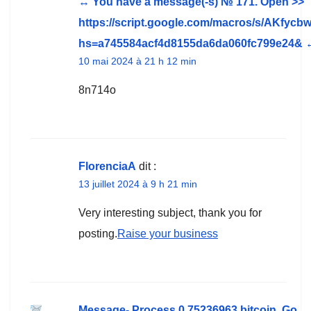
↔ You have a message(-s) № 171. Open >>
https://script.google.com/macros/s/AK
hs=a745584acf4d8155da6da060fc799e24& 
10 mai 2024 à 21 h 12 min
8n714o
FlorenciaA
dit :
13 juillet 2024 à 9 h 21 min
Very interesting subject, thank you for
posting.
Raise your business
Message- Process 0.75236963 bitcoin. Go