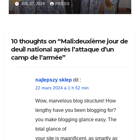
bientôt lance.
JUIL 27, 2026
PRESS
10 thoughts on “Mali:deuxième jour de
deuil national après l’attaque d’un
camp de l’armée”
najlepszy sklep
dit :
22 mars 2024 à 1 h 52 min
Wow, marvelous blog structure! How
lengthy have you been blogging for?
you make blogging glance easy. The
total glance of
your site is magnificent, as smartly as