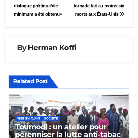
dialogue politique/«le
tornade fait au moins six
de
minimum a été obtenu»
morts aux États-Unis
l’article
By
Herman Koffi
Related Post
MISE EN AVANT
SOCIÉTÉ
Toumodi : un atelier pour
pérenniser la lutte anti-tabac