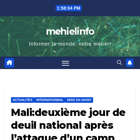
Skip
1:58:05 PM
to
content
mehielinfo
Informer le monde, notre métier!
ACTUALITÉS
INTERNATIONNAL
MISE EN AVANT
Mali:deuxième jour de
deuil national après
l’attaque d’un camp