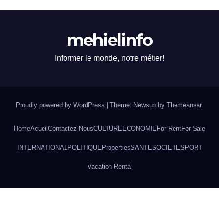
mehielinfo
Informer le monde, notre métier!
Proudly powered by WordPress
|
Theme: Newsup by
Themeansar
.
Home
Acueil
Contactez-Nous
CULTURE
ECONOMIE
For Rent
For Sale
INTERNATIONAL
POLITIQUE
Properties
SANTE
SOCIETE
SPORT
Vacation Rental