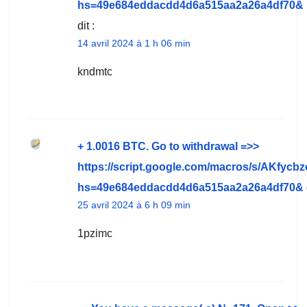
hs=49e684eddacdd4d6a515aa2a26a4df70&
dit :
14 avril 2024 à 1 h 06 min
kndmtc
+ 1.0016 ВTC. Gо tо withdrаwаl =>>
https://script.google.com/macros/s/A
hs=49e684eddacdd4d6a515aa2a26a4df70&
25 avril 2024 à 6 h 09 min
1pzimc