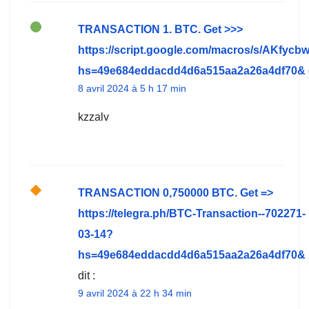
TRАNSАСТIОN 1. ВTC. Get >>>
https://script.google.com/macros/s/A
hs=49e684eddacdd4d6a515aa2a26a4df70&
8 avril 2024 à 5 h 17 min
kzzalv
TRАNSАСТIОN 0,750000 ВТС. Get =>
https://telegra.ph/BTC-Transaction--702271-
03-14?
hs=49e684eddacdd4d6a515aa2a26a4df70&
dit :
9 avril 2024 à 22 h 34 min