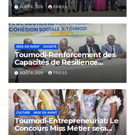
AOÛT 6, 2026
PRESS
MISE EN AVANT
SOCIÉTÉ
Toumodi-Renforcement des
Capacités de Résilience
Communautaire
AOÛT 6, 2026
PRESS
CULTURE
MISE EN AVANT
Toumodi-Entrepreneuriat: Le
Concours Miss Métier sera