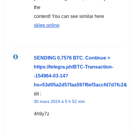
the
content! You can see similar here
sklep online
SЕNDING 0,7576 ВТС. Continue >
https://telegra.ph/BTC-Transaction-
-154964-03-14?
hs=53d05a2d57faa597f6ef3accfd7d7fc2&
dit :
30 mars 2024 à 5 h 52 min
4h9y7z