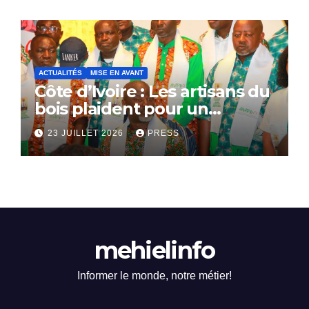
ACTUALITÉS
MISE EN AVANT
Côte d’Ivoire : Les artisans du
bois plaident pour un
dialogue national
23 JUILLET 2026
PRESS
mehielinfo
Informer le monde, notre métier!