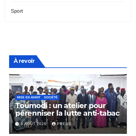
Sport
À revoir
MISE EN AVANT
SOCIÉTÉ
Toumodi : un atelier pour
pérenniser la lutte anti-tabac
6 AOÛT 2026
PRESS