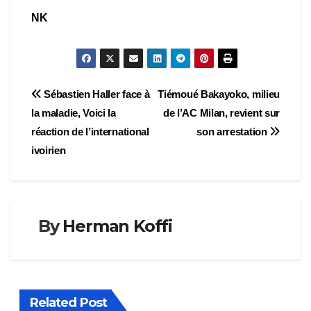
NK
Navigation
Sébastien Haller face à
Tiémoué Bakayoko, milieu
la maladie, Voici la
de l’AC Milan, revient sur
de
réaction de l’international
son arrestation
l’article
ivoirien
By
Herman Koffi
Related Post