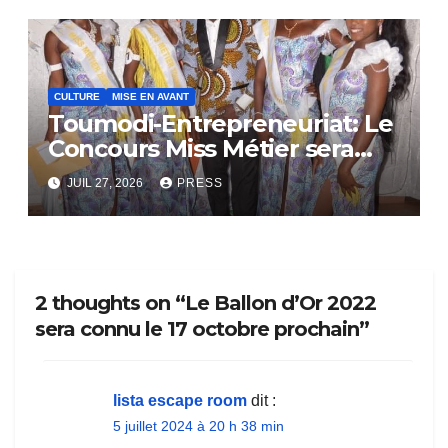
CULTURE
MISE EN AVANT
Toumodi-Entrepreneuriat: Le
Concours Miss Métier sera
bientôt lance.
JUIL 27, 2026
PRESS
2 thoughts on “Le Ballon d’Or 2022
sera connu le 17 octobre prochain”
lista escape room
dit :
5 juillet 2024 à 20 h 38 min