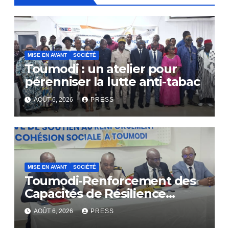
MISE EN AVANT
SOCIÉTÉ
Toumodi : un atelier pour
pérenniser la lutte anti-tabac
AOÛT 6, 2026
PRESS
MISE EN AVANT
SOCIÉTÉ
Toumodi-Renforcement des
Capacités de Résilience
Communautaire
AOÛT 6, 2026
PRESS