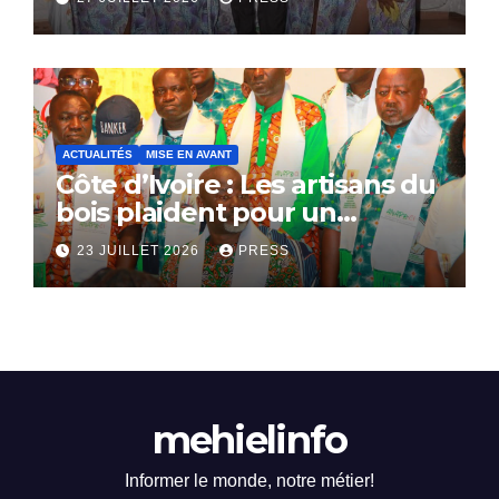
ACTUALITÉS
MISE EN AVANT
Côte d’Ivoire : Les artisans du
bois plaident pour un
dialogue national
23 JUILLET 2026
PRESS
mehielinfo
Informer le monde, notre métier!