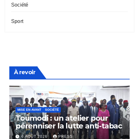
Société
Sport
À revoir
MISE EN AVANT
SOCIÉTÉ
Toumodi : un atelier pour
pérenniser la lutte anti-tabac
6 AOÛT 2026
PRESS