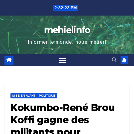
Skip
2:32:23 PM
to
content
mehielinfo
Informer le monde, notre métier!
MISE EN AVANT
POLITIQUE
Kokumbo-René Brou
Koffi gagne des
militants pour