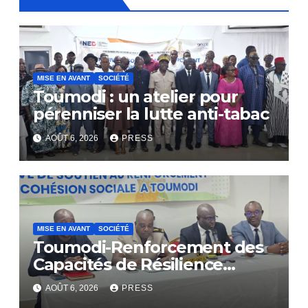
MISE EN AVANT
SOCIÉTÉ
Toumodi : un atelier pour
pérenniser la lutte anti-tabac
AOÛT 6, 2026
PRESS
MISE EN AVANT
SOCIÉTÉ
Toumodi-Renforcement des
Capacités de Résilience
Communautaire
AOÛT 6, 2026
PRESS