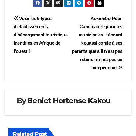
Navigation
Voici les 9 types
Kokumbo-Pdci-
d’établissements
Candidature pour les
de
d’hébergement touristique
municipales/ Léonard
l’article
identifiés en Afrique de
Kouassi confie à ses
l’ouest !
parents que s’il n’est pas
retenu, il n’ira pas en
indépendant
By
Beniet Hortense Kakou
Related Post