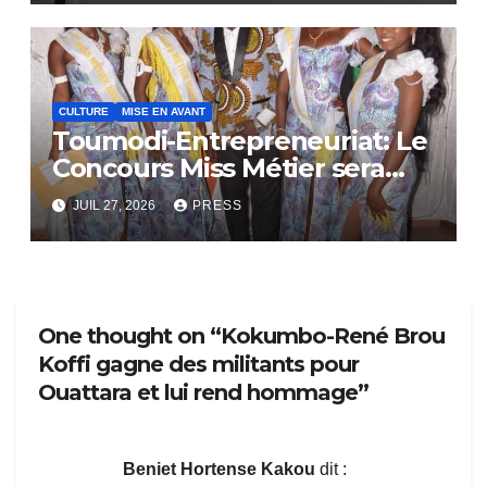
CULTURE
MISE EN AVANT
Toumodi-Entrepreneuriat: Le
Concours Miss Métier sera
bientôt lance.
JUIL 27, 2026
PRESS
One thought on “Kokumbo-René Brou
Koffi gagne des militants pour
Ouattara et lui rend hommage”
Beniet Hortense Kakou
dit :