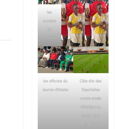
les
lauréats
du
tournoi
les officiels du
Côte d'or des
tournoi d'Abobo
Seychelles
contre stade
d'Abidjan au
stade Félix
Houphouët