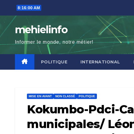
Skip
8:16:02 AM
to
content
mehielinfo
Informer le monde, notre métier!
POLITIQUE
INTERNATIONAL
MISE EN AVANT
NON CLASSÉ
POLITIQUE
Kokumbo-Pdci-Can
municipales/ Léon