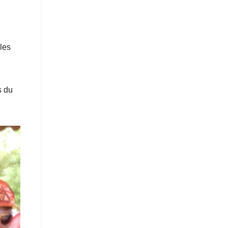
les
s du