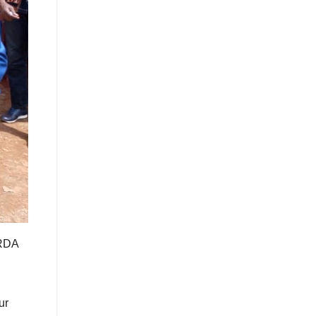
-RDA
ur