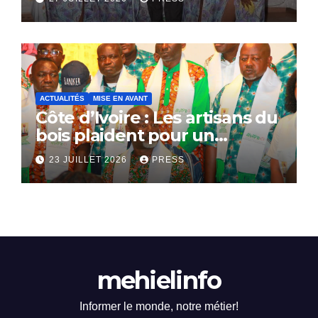
ACTUALITÉS
MISE EN AVANT
Côte d’Ivoire : Les artisans du
bois plaident pour un
dialogue national
23 JUILLET 2026
PRESS
mehielinfo
Informer le monde, notre métier!