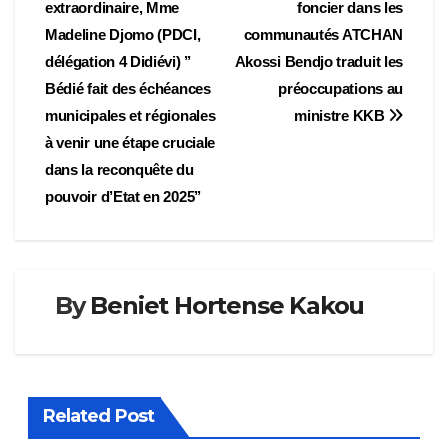
extraordinaire, Mme
foncier dans les
de
Madeline Djomo (PDCI,
communautés ATCHAN
l’article
délégation 4 Didiévi) ’’
Akossi Bendjo traduit les
Bédié fait des échéances
préoccupations au
municipales et régionales
ministre KKB
à venir une étape cruciale
dans la reconquête du
pouvoir d’Etat en 2025’’
By
Beniet Hortense Kakou
Related Post