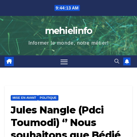
Skip
9:44:14 AM
to
content
mehielinfo
Informer le monde, notre métier!
MISE EN AVANT
POLITIQUE
Jules Nangle (Pdci
Toumodi) ‘’ Nous
souhaitons que Bédié