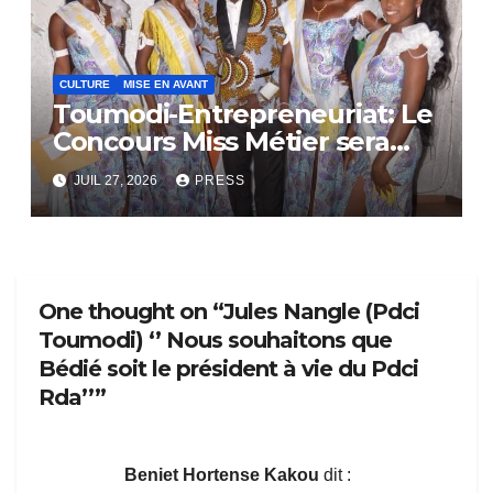
CULTURE
MISE EN AVANT
Toumodi-Entrepreneuriat: Le
Concours Miss Métier sera
bientôt lance.
JUIL 27, 2026
PRESS
One thought on “Jules Nangle (Pdci
Toumodi) ‘’ Nous souhaitons que
Bédié soit le président à vie du Pdci
Rda’’”
Beniet Hortense Kakou
dit :