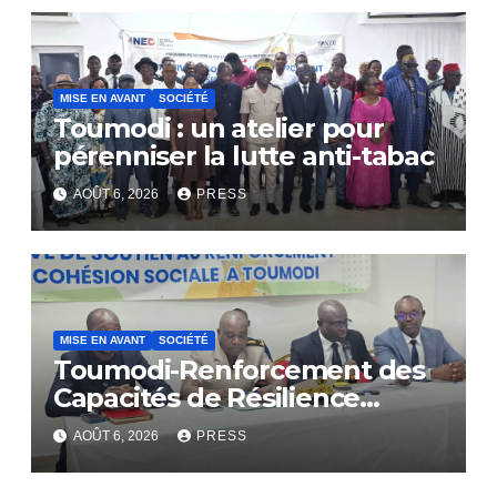
MISE EN AVANT
SOCIÉTÉ
Toumodi : un atelier pour
pérenniser la lutte anti-tabac
AOÛT 6, 2026
PRESS
MISE EN AVANT
SOCIÉTÉ
Toumodi-Renforcement des
Capacités de Résilience
Communautaire
AOÛT 6, 2026
PRESS