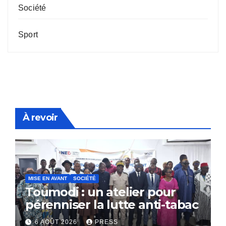
Société
Sport
À revoir
MISE EN AVANT
SOCIÉTÉ
Toumodi : un atelier pour
pérenniser la lutte anti-tabac
6 AOÛT 2026
PRESS