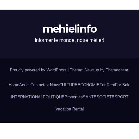
mehielinfo
Informer le monde, notre métier!
Proudly powered by WordPress
|
Theme: Newsup by
Themeansar
.
Home
Acueil
Contactez-Nous
CULTURE
ECONOMIE
For Rent
For Sale
INTERNATIONAL
POLITIQUE
Properties
SANTE
SOCIETE
SPORT
Vacation Rental