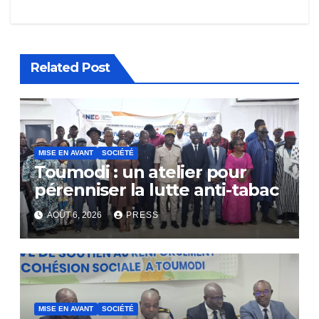
Related Post
MISE EN AVANT
SOCIÉTÉ
Toumodi : un atelier pour
pérenniser la lutte anti-tabac
AOÛT 6, 2026
PRESS
MISE EN AVANT
SOCIÉTÉ