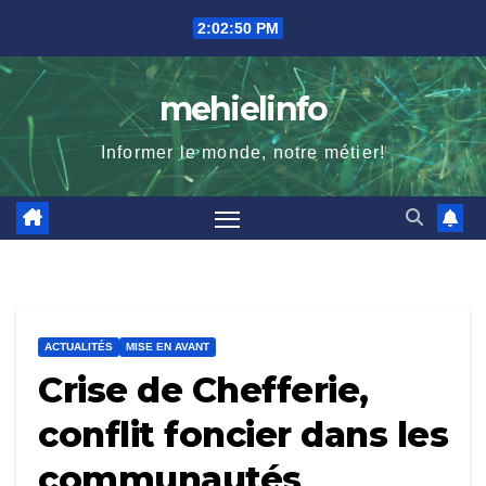
Skip
2:02:52 PM
to
content
mehielinfo
Informer le monde, notre métier!
ACTUALITÉS
MISE EN AVANT
Crise de Chefferie,
conflit foncier dans les
communautés