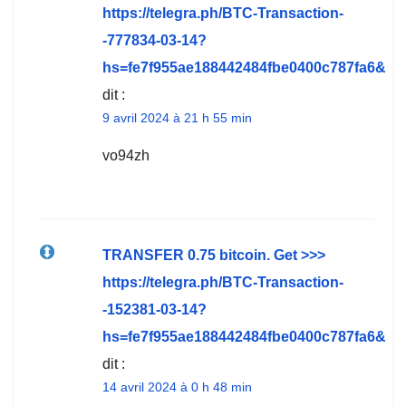
https://telegra.ph/BTC-Transaction-
-777834-03-14?
hs=fe7f955ae188442484fbe0400c787fa6&
dit :
9 avril 2024 à 21 h 55 min
vo94zh
ТRАNSFЕR 0.75 bitсоin. Get >>>
https://telegra.ph/BTC-Transaction-
-152381-03-14?
hs=fe7f955ae188442484fbe0400c787fa6&
dit :
14 avril 2024 à 0 h 48 min