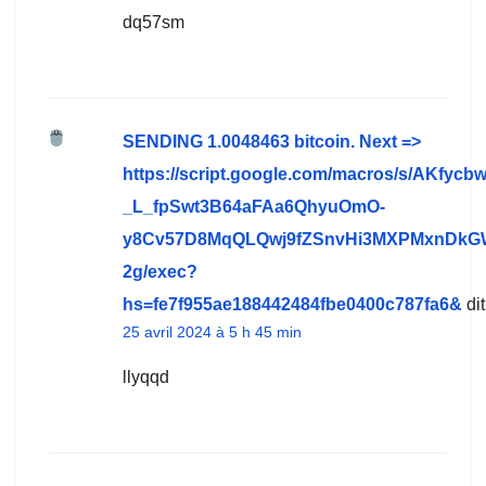
dq57sm
SЕNDING 1.0048463 bitсоin. Next =>
https://script.google.com/macros/s/AKfycb
_L_fpSwt3B64aFAa6QhyuOmO-
y8Cv57D8MqQLQwj9fZSnvHi3MXPMxnDkG
2g/exec?
hs=fe7f955ae188442484fbe0400c787fa6&
dit
25 avril 2024 à 5 h 45 min
llyqqd