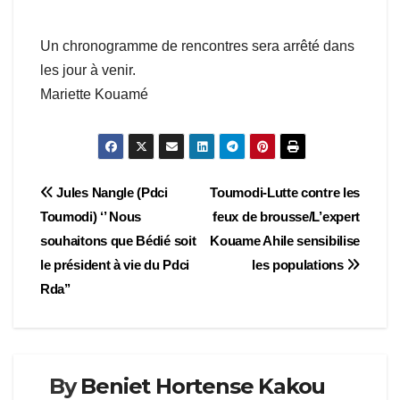
Un chronogramme de rencontres sera arrêté dans
les jour à venir.
Mariette Kouamé
Navigation
Jules Nangle (Pdci
Toumodi-Lutte contre les
Toumodi) ‘’ Nous
feux de brousse/L’expert
de
souhaitons que Bédié soit
Kouame Ahile sensibilise
l’article
le président à vie du Pdci
les populations
Rda’’
By
Beniet Hortense Kakou