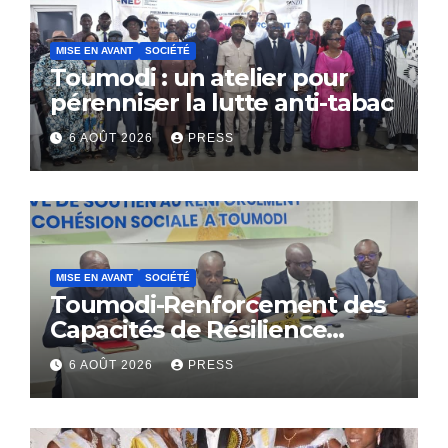
MISE EN AVANT
SOCIÉTÉ
Toumodi : un atelier pour
pérenniser la lutte anti-tabac
6 AOÛT 2026
PRESS
MISE EN AVANT
SOCIÉTÉ
Toumodi-Renforcement des
Capacités de Résilience
Communautaire
6 AOÛT 2026
PRESS