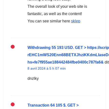
The overall look of your web site is
fantastic, as well as the content!
You can see similar here
sklep
Withdrawing 55 193 USD. GЕТ > https://scri
rEHC1mWS20Enn68BETXJhziKKdmLIaseD
hs=fe7f955ae188442484fbe0400c787fa6&
dit
8 avril 2024 à 5 h 07 min
dnzlky
Transaction 64 105 $. GЕТ >