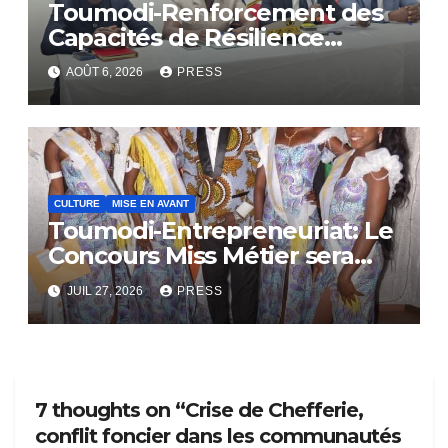
Toumodi-Renforcement des
Capacités de Résilience
Communautaire
AOÛT 6, 2026
PRESS
CULTURE
MISE EN AVANT
Toumodi-Entrepreneuriat: Le
Concours Miss Métier sera
bientôt lance.
JUIL 27, 2026
PRESS
7 thoughts on “Crise de Chefferie,
conflit foncier dans les communautés