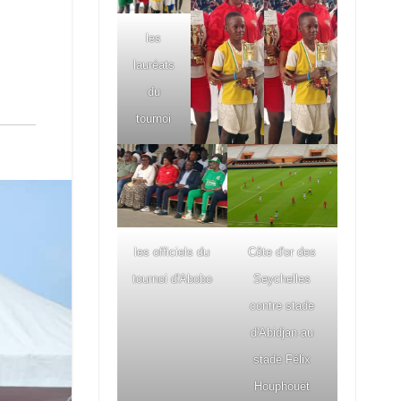
les
lauréats
du
tournoi
les officiels du
Côte d'or des
tournoi d'Abobo
Seychelles
contre stade
d'Abidjan au
stade Félix
Houphouët