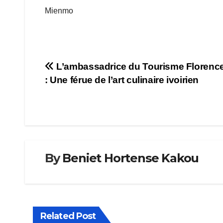
Mienmo
Navigation
L’ambassadrice du Tourisme Florenc
: Une férue de l’art culinaire ivoirien
de
l’article
By
Beniet Hortense Kakou
Related Post