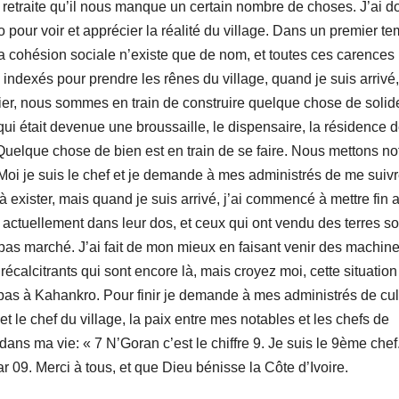
 retraite qu’il nous manque un certain nombre de choses. J’ai d
o pour voir et apprécier la réalité du village. Dans un premier tem
, la cohésion sociale n’existe que de nom, et toutes ces carences
ndexés pour prendre les rênes du village, quand je suis arrivé, 
rtier, nous sommes en train de construire quelque chose de solid
e qui était devenue une broussaille, le dispensaire, la résidence 
elque chose de bien est en train de se faire. Nous mettons no
Moi je suis le chef et je demande à mes administrés de me suivr
 exister, mais quand je suis arrivé, j’ai commencé à mettre fin a
s actuellement dans leur dos, et ceux qui ont vendu des terres so
a pas marché. J’ai fait de mon mieux en faisant venir des machin
 récalcitrants qui sont encore là, mais croyez moi, cette situation
 pas à Kahankro. Pour finir je demande à mes administrés de cul
et le chef du village, la paix entre mes notables et les chefs de
 dans ma vie: « 7 N’Goran c’est le chiffre 9. Je suis le 9ème chef.
9. Merci à tous, et que Dieu bénisse la Côte d’Ivoire.