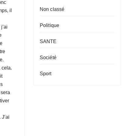
onc
Non classé
ps, il
Politique
j’ai
e
SANTE
de
tre
Société
e.
 cela.
Sport
it
es
 sera
tiver
 J’ai