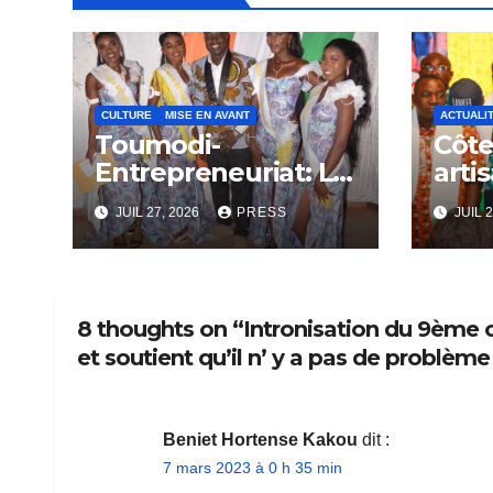
CULTURE
MISE EN AVANT
ACTUALI
Toumodi-
Côte 
Entrepreneuriat: Le
arti
Concours Miss
plai
JUIL 27, 2026
PRESS
JUIL 2
Métier sera bientôt
dial
lance.
8 thoughts on “Intronisation du 9ème 
et soutient qu’il n’ y a pas de problème
Beniet Hortense Kakou
dit :
7 mars 2023 à 0 h 35 min