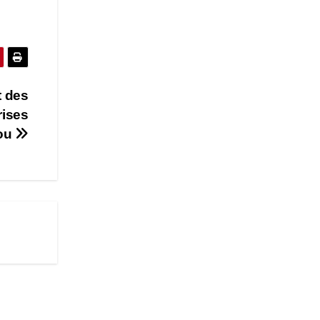
t des
rises
ou