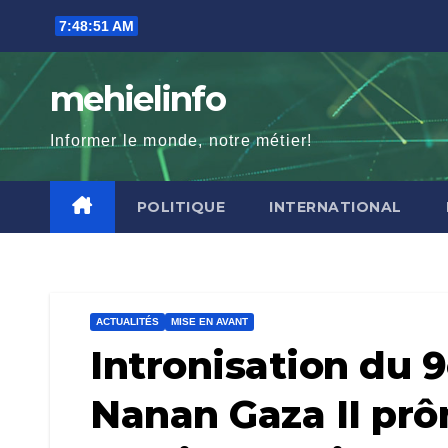
Skip
7:48:52 AM
to
content
mehielinfo
Informer le monde, notre métier!
POLITIQUE
INTERNATIONAL
ACTUALITÉS
MISE EN AVANT
Intronisation du
Nanan Gaza II prô