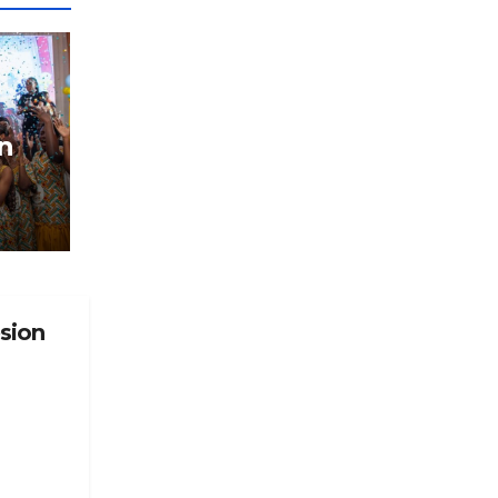
un
: Le
YAL
ns
sion