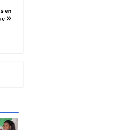
ns en
gue