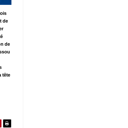
mois
t de
er
té
on de
ussou
s
 tête