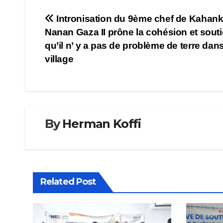
Navigation
Intronisation du 9ème chef de Kahank
Nanan Gaza II prône la cohésion et souti
de
qu’il n’ y a pas de problème de terre dan
l’article
village
By
Herman Koffi
Related Post