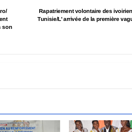
ro/
Rapatriement volontaire des ivoirie
ent
Tunisie/L’ arrivée de la première va
s son