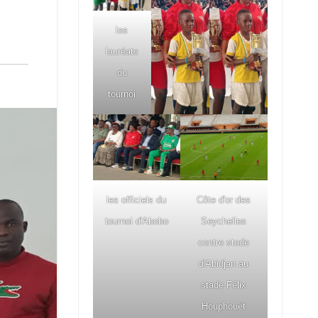
les
lauréats
du
tournoi
les officiels du
Côte d'or des
tournoi d'Abobo
Seychelles
contre stade
d'Abidjan au
stade Félix
Houphouët