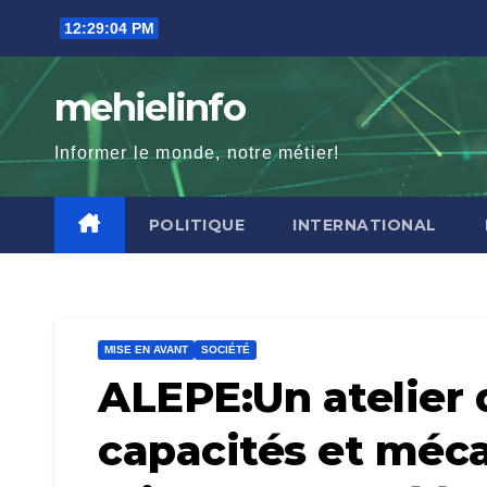
Skip
12:29:05 PM
to
content
mehielinfo
Informer le monde, notre métier!
POLITIQUE
INTERNATIONAL
MISE EN AVANT
SOCIÉTÉ
ALEPE:Un atelier
capacités et méc