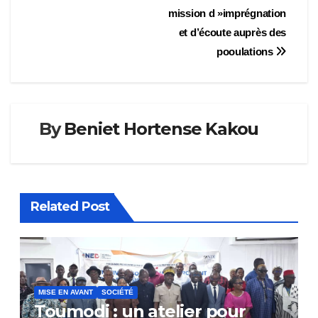
mission d »imprégnation
et d’écoute auprès des
pooulations
By
Beniet Hortense Kakou
Related Post
MISE EN AVANT
SOCIÉTÉ
Toumodi : un atelier pour