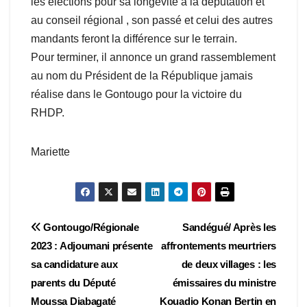
les élections pour sa longévité à la députation et
au conseil régional , son passé et celui des autres
mandants feront la différence sur le terrain.
Pour terminer, il annonce un grand rassemblement
au nom du Président de la République jamais
réalise dans le Gontougo pour la victoire du
RHDP.
Mariette
Navigation
Gontougo/Régionale
Sandégué/ Après les
2023 : Adjoumani présente
affrontements meurtriers
de
sa candidature aux
de deux villages : les
l’article
parents du Député
émissaires du ministre
Moussa Diabagaté
Kouadio Konan Bertin en