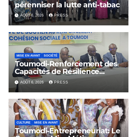
pérenniser la lutte anti-tabac
AOÛT 6, 2026
PRESS
MISE EN AVANT
SOCIÉTÉ
Toumodi-Renforcement des
Capacités de Résilience
Communautaire
AOÛT 6, 2026
PRESS
CULTURE
MISE EN AVANT
Toumodi-Entrepreneuriat: Le