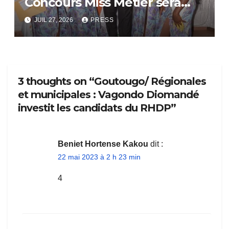
Concours Miss Métier sera
bientôt lance.
JUIL 27, 2026
PRESS
3 thoughts on “Goutougo/ Régionales
et municipales : Vagondo Diomandé
investit les candidats du RHDP”
Beniet Hortense Kakou
dit :
22 mai 2023 à 2 h 23 min
4