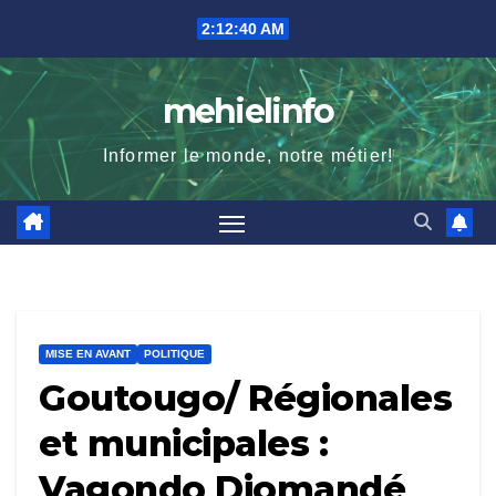
Skip
2:12:41 AM
to
content
mehielinfo
Informer le monde, notre métier!
MISE EN AVANT
POLITIQUE
Goutougo/ Régionales
et municipales :
Vagondo Diomandé