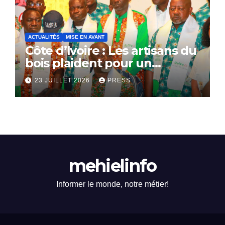
ACTUALITÉS
MISE EN AVANT
Côte d’Ivoire : Les artisans du
bois plaident pour un
dialogue national
23 JUILLET 2026
PRESS
mehielinfo
Informer le monde, notre métier!