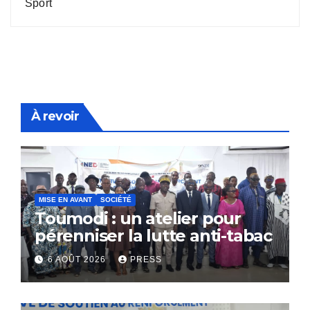
Sport
À revoir
MISE EN AVANT
SOCIÉTÉ
Toumodi : un atelier pour
pérenniser la lutte anti-tabac
6 AOÛT 2026
PRESS