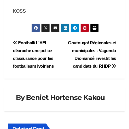
KOSS
Navigation
Football/ L’AFI
Goutougo/ Régionales et
décroche une police
municipales : Vagondo
de
d’assurance pour les
Diomandé investit les
l’article
footballeurs ivoiriens
candidats du RHDP
By
Beniet Hortense Kakou