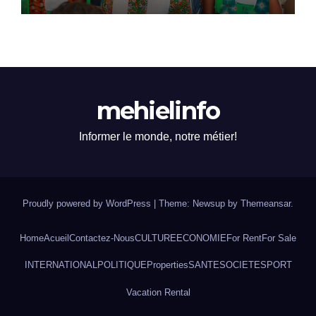
mehielinfo
Informer le monde, notre métier!
Proudly powered by WordPress
|
Theme: Newsup by
Themeansar
.
Home
Acueil
Contactez-Nous
CULTURE
ECONOMIE
For Rent
For Sale
INTERNATIONAL
POLITIQUE
Properties
SANTE
SOCIETE
SPORT
Vacation Rental