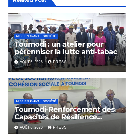
Related Post
MISE EN AVANT
SOCIÉTÉ
Toumodi : un atelier pour
pérenniser la lutte anti-tabac
AOÛT 6, 2026
PRESS
MISE EN AVANT
SOCIÉTÉ
Toumodi-Renforcement des
Capacités de Résilience
Communautaire
AOÛT 6, 2026
PRESS