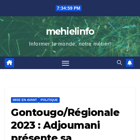
Skip
7:34:59 PM
to
content
mehielinfo
Informer le monde, notre métier!
MISE EN AVANT
POLITIQUE
Gontougo/Régionale
2023 : Adjoumani
présente sa