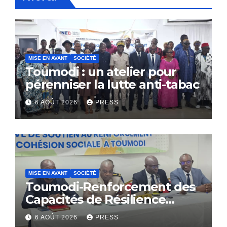
MISE EN AVANT
SOCIÉTÉ
Toumodi : un atelier pour
pérenniser la lutte anti-tabac
6 AOÛT 2026
PRESS
MISE EN AVANT
SOCIÉTÉ
Toumodi-Renforcement des
Capacités de Résilience
Communautaire
6 AOÛT 2026
PRESS