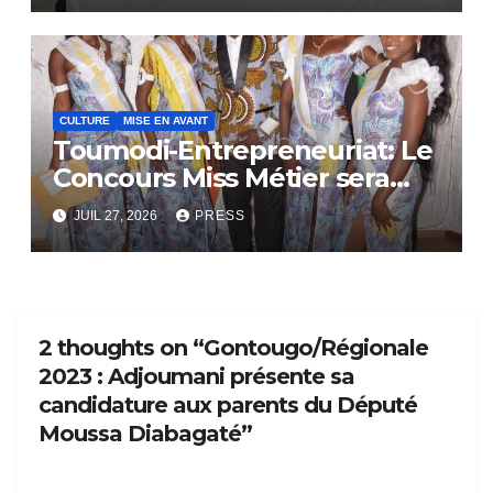
CULTURE
MISE EN AVANT
Toumodi-Entrepreneuriat: Le
Concours Miss Métier sera
bientôt lance.
JUIL 27, 2026
PRESS
2 thoughts on “Gontougo/Régionale
2023 : Adjoumani présente sa
candidature aux parents du Député
Moussa Diabagaté”