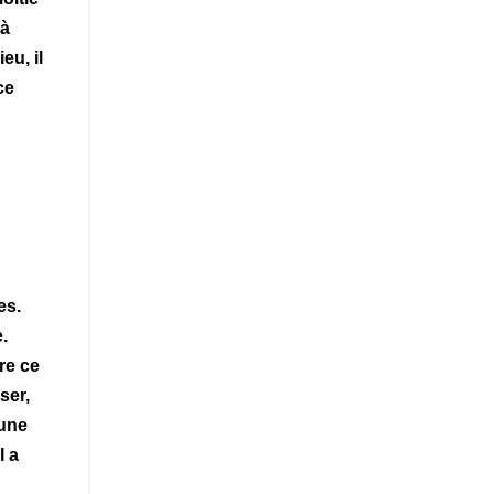
 à
eu, il
ce
es.
.
re ce
ser,
 une
l a