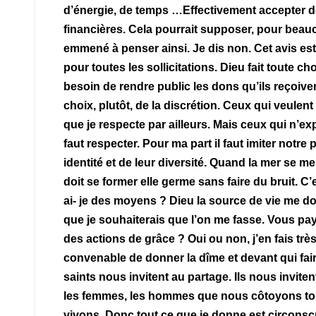
d’énergie, de temps …Effectivement accepter de
financières. Cela pourrait supposer, pour beau
emmené à penser ainsi.
Je dis non. Cet avis est
pour toutes les sollicitations. Dieu fait toute c
besoin de rendre public les dons qu’ils reçoivent,
choix, plutôt, de la discrétion.
Ceux qui veulent 
que je respecte par ailleurs. Mais ceux qui n’ex
faut respecter. Pour ma part il faut imiter notre
identité et de leur diversité.
Quand la mer se meut
doit se former elle germe sans faire du bruit. C
ai- je des moyens ? Dieu la source de vie me d
que je souhaiterais que l’on me fasse.
Vous paye
des actions de grâce ? Oui ou non, j’en fais trè
convenable de donner la dîme et devant qui fai
saints nous invitent au partage. Ils nous inviten
les femmes, les hommes que nous côtoyons tous 
vivons. Donc tout ce que je donne est circonscr