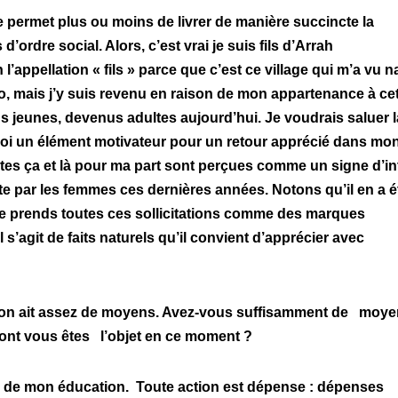
e permet plus ou moins de livrer de manière succincte la
ordre social. Alors, c’est vrai je suis fils d’Arrah
appellation « fils » parce que c’est ce village qui m’a vu na
ro, mais j’y suis revenu en raison de mon appartenance à ce
ains jeunes, devenus adultes aujourd’hui. Je voudrais saluer l
i un élément motivateur pour un retour apprécié dans mo
faites ça et là pour ma part sont perçues comme un signe d’in
ite par les femmes ces dernières années. Notons qu’il en a é
 je prends toutes ces sollicitations comme des marques
s’agit de faits naturels qu’il convient d’apprécier avec
 qu’on ait assez de moyens. Avez-vous suffisamment de moy
ont vous êtes l’objet en ce moment ?
rtir de mon éducation. Toute action est dépense : dépenses