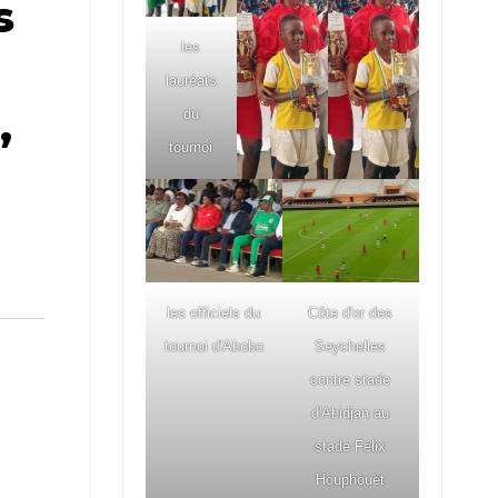
s
les
lauréats
,
du
tournoi
les officiels du
Côte d'or des
tournoi d'Abobo
Seychelles
contre stade
d'Abidjan au
stade Félix
Houphouët