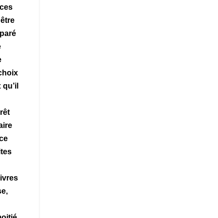
rces
être
éparé
e
e
choix
 qu’il
rêt
aire
 ce
ites
ivres
se,
oitié