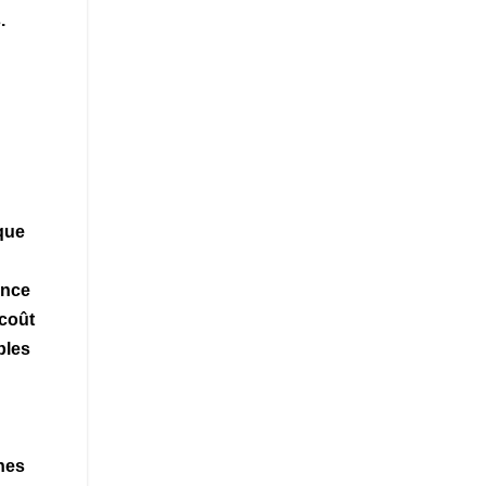
.
 que
ence
 coût
bles
nes