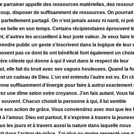
 parrainer appelle des ressources matérielles, des ressou
coup, disposer de suffisamment de ressources. On pourrait 
 partiellement partagé. On n’est jamais assez ni nanti, ni pr
hose belle en son temps.
Certains récipiendaires éprouvent l
 d’autres les accueillent à leur juste valeur. Je veux faire l
rendre public un geste s’inscrivent dans la logique de leur 
posent pas ce dont ils ont bénéficié font également un choix
 père céleste qui donne à qui il veut dans le respect de leur
, elle fait du bruit avec ses vagues houleuses. Quand la fo
’est un cadeau de Dieu. L’un est entendu l’autre est vu.
En cl
onne suffisamment d’énergie pour faire à autrui exactement
z une dîme selon votre croyance. J’en fais autant. Vous fa
s souvent. Chacun choisit la personne à qui, il lui semble
re son action de grâce.
Vous conviendrez avec moi que les l
t à l’amour.
Dieu est partout, Il s’exprime à travers la jeunes
les jours et à travers aussi la nature dans laquelle nous
it dans l’action de grâce. J’ai plus ou moins respecté une m