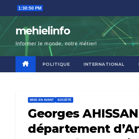
Skip
1:30:51 PM
to
content
mehielinfo
Informer le monde, notre métier!
POLITIQUE
INTERNATIONAL
MISE EN AVANT
SOCIÉTÉ
Georges AHISSAN (
département d’Ar