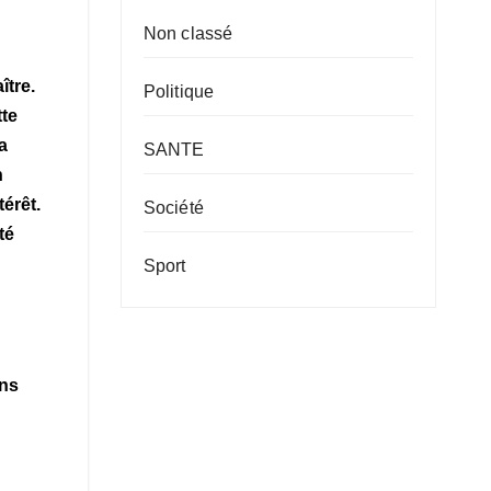
Non classé
ître.
Politique
tte
a
SANTE
n
térêt.
Société
té
Sport
ens