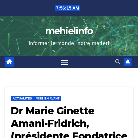
Skip
7:56:16 AM
to
content
mehielinfo
Informer le monde, notre métier!
ACTUALITÉS
MISE EN AVANT
Dr Marie Ginette
Amani-Fridrich,
(présidente Fondatrice